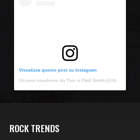
Visualizza questo post su Instagram
Un post condiviso da This is Patti Smith (@thisispattismith)
ROCK TRENDS