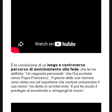
È la conclusione di un
lungo e controverso
percorso di avvicinamento alla fede
, che lei ha
definito “
Un rapporto personale
” che l’ha portata
verso Papa Francesco: “
Il giorno della sua nomina
sono stata ore ad aspettare che venisse annunciato il
suo nome
” ha detto in un’intervista “
E poi ho avuto il
privilegio di incontrarlo e stringergli la mano
”.