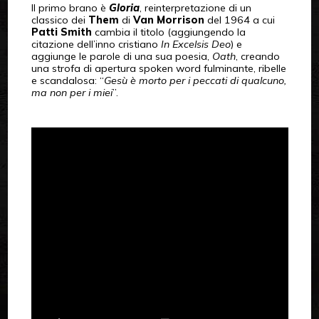
Il primo brano è
Gloria
, reinterpretazione di un
classico dei
Them
di
Van Morrison
del 1964 a cui
Patti Smith
cambia il titolo (aggiungendo la
citazione dell’inno cristiano
In Excelsis Deo
) e
aggiunge le parole di una sua poesia,
Oath
, creando
una strofa di apertura spoken word fulminante, ribelle
e scandalosa: “
Gesù è morto per i peccati di qualcuno,
ma non per i miei
”.