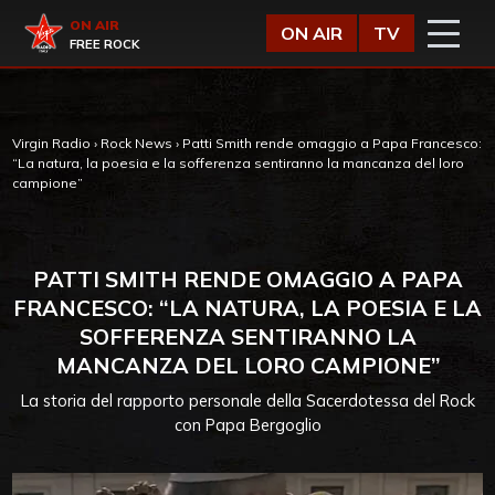
Vai al contenuto
Virgin Radio
ON AIR
ON AIR
TV
FREE ROCK
Virgin Radio
›
Rock News
›
Patti Smith rende omaggio a Papa Francesco:
“La natura, la poesia e la sofferenza sentiranno la mancanza del loro
campione”
PATTI SMITH RENDE OMAGGIO A PAPA
FRANCESCO: “LA NATURA, LA POESIA E LA
SOFFERENZA SENTIRANNO LA
MANCANZA DEL LORO CAMPIONE”
La storia del rapporto personale della Sacerdotessa del Rock
con Papa Bergoglio