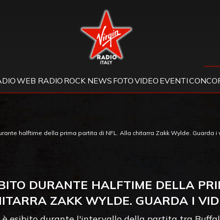
Virgin Radio
ADIO
WEB RADIO
ROCK NEWS
FOTO
VIDEO
EVENTI
CONCOR
ante halftime della prima partita di NFL. Alla chitarra Zakk Wylde. Guarda i
IBITO DURANTE HALFTIME DELLA PRIM
ITARRA ZAKK WYLDE. GUARDA I VI
i è esibito durante l'intervallo della partita tra Buff