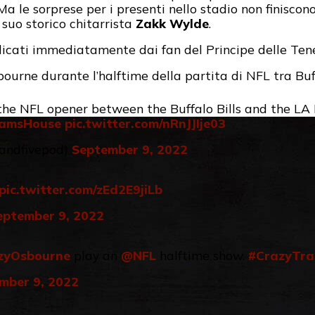
 Ma le sorprese per i presenti nello stadio non finiscon
suo storico chitarrista
Zakk Wylde
.
licati immediatamente dai fan del Principe delle Tene
bourne durante l’halftime della partita di NFL tra Buf
the NFL opener between the Buffalo Bills and the L
amsHouse
pic.twitter.com/nRnJJIje03
dandfivepod)
September 9, 2022
pic.twitter.com/zEd2E9jiLb
eptember 9, 2022
zyOsbourne
⁩ play an
@NFL
halftime show.
#CrazyTra
mber 9, 2022