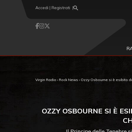
Vai al contenuto
Accedi | Registrati
R
Virgin Radio
›
Rock News
›
Ozzy Osbourne si è esibito dur
OZZY OSBOURNE SI È ES
CH
Il Principe delle Tenebre s