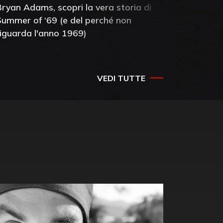
Bryan Adams, scopri la vera storia di
Anthony 
Summer of ‘69 (e del perché non
mia amic
riguarda l'anno 1969)
VEDI TUTTE