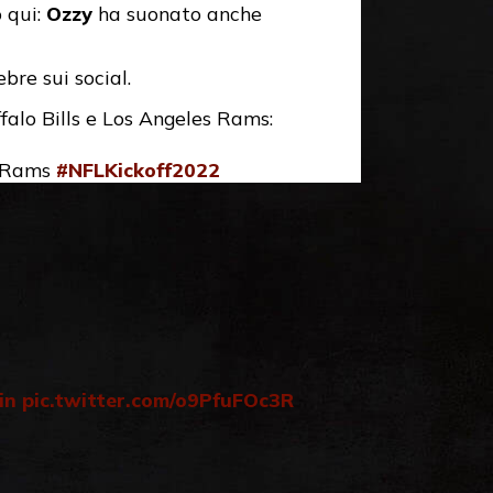
o qui:
Ozzy
ha suonato anche
bre sui social.
falo Bills e Los Angeles Rams:
A Rams
#NFLKickoff2022
in
pic.twitter.com/o9PfuFOc3R