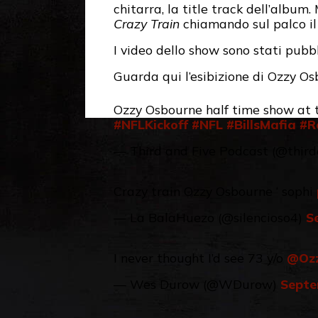
chitarra, la title track dell’album.
Crazy Train
chiamando sul palco il 
I video dello show sono stati pubb
Guarda qui l’esibizione di Ozzy Os
Ozzy Osbourne half time show at 
#NFLKickoff
#NFL
#BillsMafia
#R
— Third and Five Podcast (@thir
Crazy train Ozzy Osbourne ‘ sophi
— La BalaHuezo (@silencioso4)
S
I never thought I’d see 73 y/o ⁦
@Oz
— Wes Durow (@WDurow)
Septe