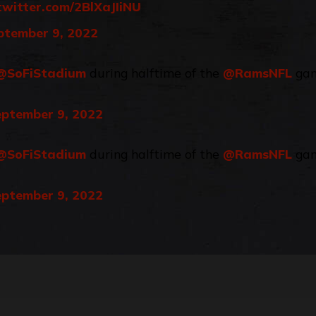
.twitter.com/2BlXaJIiNU
ptember 9, 2022
@SoFiStadium
during halftime of the
@RamsNFL
ga
eptember 9, 2022
@SoFiStadium
during halftime of the
@RamsNFL
ga
eptember 9, 2022