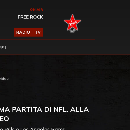
ON AIR
FREE ROCK
RADIO
TV
SI
 video
A PARTITA DI NFL. ALLA
DEO
alo Bills e Los Angeles Rams