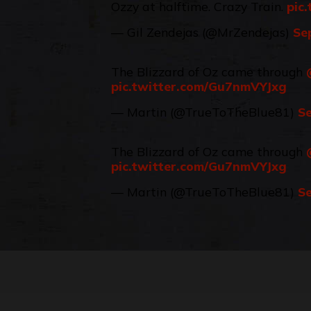
Ozzy at halftime. Crazy Train.
pic
— Gil Zendejas (@MrZendejas)
Se
The Blizzard of Oz came through
pic.twitter.com/Gu7nmVYJxg
— Martin (@TrueToTheBlue81)
S
The Blizzard of Oz came through
pic.twitter.com/Gu7nmVYJxg
— Martin (@TrueToTheBlue81)
S