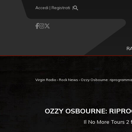
Vai al contenuto
Accedi | Registrati
R
Virgin Radio
›
Rock News
›
Ozzy Osbourne: riprogrammata
OZZY OSBOURNE: RIPRO
Il No More Tours 2 