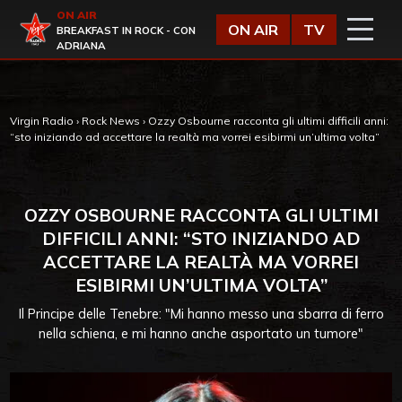
Vai al contenuto
ON AIR
Virgin Radio
ON AIR
TV
BREAKFAST IN ROCK - CON
ADRIANA
Virgin Radio
›
Rock News
›
Ozzy Osbourne racconta gli ultimi difficili anni:
“sto iniziando ad accettare la realtà ma vorrei esibirmi un’ultima volta”
OZZY OSBOURNE RACCONTA GLI ULTIMI
DIFFICILI ANNI: “STO INIZIANDO AD
ACCETTARE LA REALTÀ MA VORREI
ESIBIRMI UN’ULTIMA VOLTA”
Il Principe delle Tenebre: "Mi hanno messo una sbarra di ferro
nella schiena, e mi hanno anche asportato un tumore"