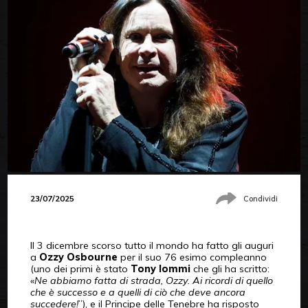
23/07/2025
Condividi
Il 3 dicembre scorso tutto il mondo ha fatto gli auguri
a
Ozzy Osbourne
per il suo 76 esimo compleanno
(uno dei primi è stato
Tony Iommi
che gli ha scritto:
«
Ne abbiamo fatta di strada, Ozzy. Ai ricordi di quello
che è successo e a quelli di ciò che deve ancora
succedere!
”), e il Principe delle Tenebre ha risposto