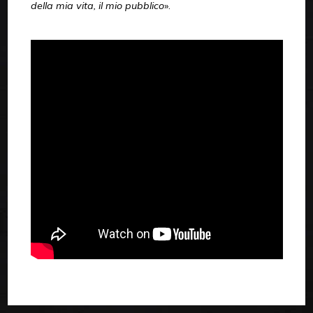
della mia vita, il mio pubblico
».