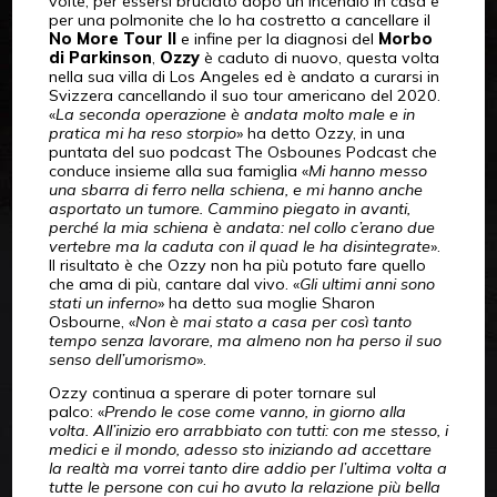
volte, per essersi bruciato dopo un incendio in casa e
per una polmonite che lo ha costretto a cancellare il
No More Tour II
e infine per la diagnosi del
Morbo
di Parkinson
,
Ozzy
è caduto di nuovo, questa volta
nella sua villa di Los Angeles ed è andato a curarsi in
Svizzera cancellando il suo tour americano del 2020.
«
La seconda operazione è andata molto male e in
pratica mi ha reso storpio
» ha detto Ozzy, in una
puntata del suo podcast The Osbounes Podcast che
conduce insieme alla sua famiglia «
Mi hanno messo
una sbarra di ferro nella schiena, e mi hanno anche
asportato un tumore. Cammino piegato in avanti,
perché la mia schiena è andata: nel collo c’erano due
vertebre ma la caduta con il quad le ha disintegrate
».
Il risultato è che Ozzy non ha più potuto fare quello
che ama di più, cantare dal vivo. «
Gli ultimi anni sono
stati un inferno
» ha detto sua moglie Sharon
Osbourne, «
Non è mai stato a casa per così tanto
tempo senza lavorare, ma almeno non ha perso il suo
senso dell’umorismo
».
Ozzy continua a sperare di poter tornare sul
palco: «
Prendo le cose come vanno, in giorno alla
volta. All’inizio ero arrabbiato con tutti: con me stesso, i
medici e il mondo, adesso sto iniziando ad accettare
la realtà ma vorrei tanto dire addio per l’ultima volta a
tutte le persone con cui ho avuto la relazione più bella