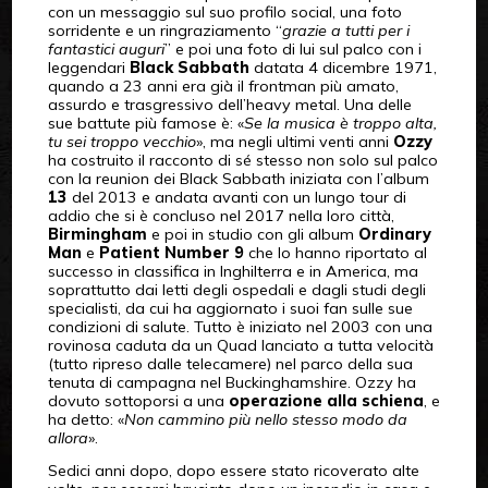
con un messaggio sul suo profilo social, una foto
sorridente e un ringraziamento “
grazie a tutti per i
fantastici auguri
” e poi una foto di lui sul palco con i
leggendari
Black Sabbath
datata 4 dicembre 1971,
quando a 23 anni era già il frontman più amato,
assurdo e trasgressivo dell’heavy metal. Una delle
sue battute più famose è: «
Se la musica è troppo alta,
tu sei troppo vecchio
», ma negli ultimi venti anni
Ozzy
ha costruito il racconto di sé stesso non solo sul palco
con la reunion dei Black Sabbath iniziata con l’album
13
del 2013 e andata avanti con un lungo tour di
addio che si è concluso nel 2017 nella loro città,
Birmingham
e poi in studio con gli album
Ordinary
Man
e
Patient Number 9
che lo hanno riportato al
successo in classifica in Inghilterra e in America, ma
soprattutto dai letti degli ospedali e dagli studi degli
specialisti, da cui ha aggiornato i suoi fan sulle sue
condizioni di salute. Tutto è iniziato nel 2003 con una
rovinosa caduta da un Quad lanciato a tutta velocità
(tutto ripreso dalle telecamere) nel parco della sua
tenuta di campagna nel Buckinghamshire. Ozzy ha
dovuto sottoporsi a una
operazione alla schiena
, e
ha detto: «
Non cammino più nello stesso modo da
allora
».
Sedici anni dopo, dopo essere stato ricoverato alte