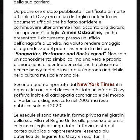
della sua carriera.
Da poche ore è stato pubblicato il certificato di morte
ufficiale di Ozzy ma c’è un dettaglio contenuto nei
documenti ufficiali che ha fatto sorridere e
commuovere ulteriormente i fan: accanto alla dicitura
“occupazione”, la figlia
Aimee Osbourne,
che ha
presentato il documento presso un ufficio
dell’anagrafe a Londra, ha voluto rendere omaggio
alla grandezza del padre, inserendo la dicitura
“
Songwriter, Performer and Rock Legend
”. Non solo
un riconoscimento simbolico, ma una vera e propria
dichiarazione di identità per colui che ha plasmato il
genere heavy metal e lasciato un’impronta indelebile
nella cultura musicale mondiale.
Secondo quanto riportato dal
New York Times
il 5
agosto, la causa del decesso è stata un infarto. Ozzy
soffriva inoltre di cardiopatia coronarica e del morbo
di Parkinson, diagnosticato nel 2003 ma reso
pubblico solo nel 2020.
Le esequie si sono tenute in forma privata nei giardini
della sua villa nel Regno Unito, alla presenza di amici
intimi e colleghi di lunga data. Tuttavia, è stato il
corteo pubblico a rappresentare l’essenza più
autentica del legame tra Ozzy e i suoi fan. Il