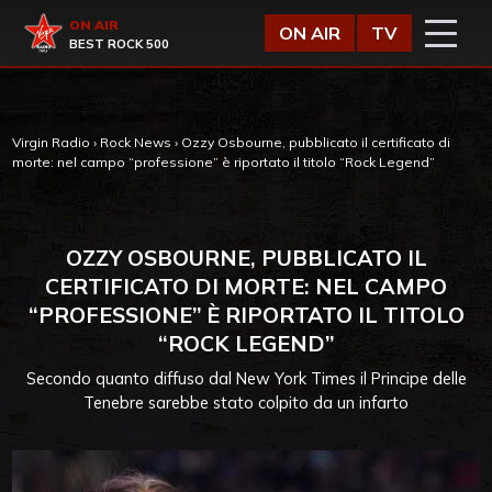
Vai al contenuto
Virgin Radio
ON AIR
ON AIR
TV
BEST ROCK 500
Virgin Radio
›
Rock News
›
Ozzy Osbourne, pubblicato il certificato di
morte: nel campo “professione” è riportato il titolo “Rock Legend”
OZZY OSBOURNE, PUBBLICATO IL
CERTIFICATO DI MORTE: NEL CAMPO
“PROFESSIONE” È RIPORTATO IL TITOLO
“ROCK LEGEND”
Secondo quanto diffuso dal New York Times il Principe delle
Tenebre sarebbe stato colpito da un infarto