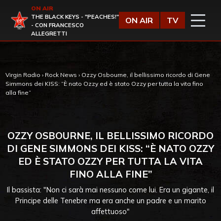
Vai al contenuto
ON AIR
Virgin Radio
THE BLACK KEYS - "PEACHES!"
ON AIR
TV
- CON FRANCESCO
ALLEGRETTI
Virgin Radio
›
Rock News
›
Ozzy Osbourne, il bellissimo ricordo di Gene
Simmons dei KISS: “È nato Ozzy ed è stato Ozzy per tutta la vita fino
alla fine”
OZZY OSBOURNE, IL BELLISSIMO RICORDO
DI GENE SIMMONS DEI KISS: “È NATO OZZY
ED È STATO OZZY PER TUTTA LA VITA
FINO ALLA FINE”
Il bassista: "Non ci sarà mai nessuno come lui. Era un gigante, il
Principe delle Tenebre ma era anche un padre e un marito
affettuoso"