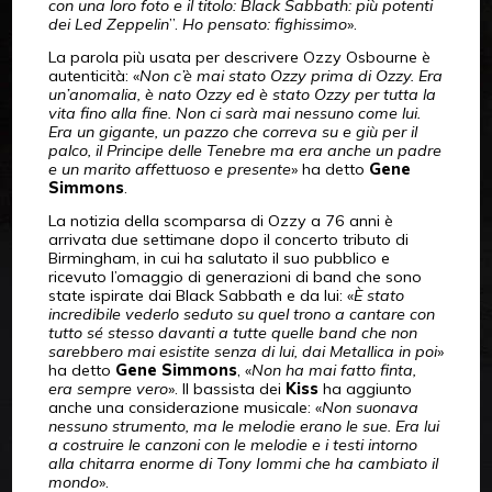
con una loro foto e il titolo: Black Sabbath: più potenti
dei Led Zeppelin
”.
Ho pensato: fighissimo
».
La parola più usata per descrivere Ozzy Osbourne è
autenticità: «
Non c’è mai stato Ozzy prima di Ozzy. Era
un’anomalia, è nato Ozzy ed è stato Ozzy per tutta la
vita fino alla fine. Non ci sarà mai nessuno come lui.
Era un gigante, un pazzo che correva su e giù per il
palco, il Principe delle Tenebre ma era anche un padre
e un marito affettuoso e presente
» ha detto
Gene
Simmons
.
La notizia della scomparsa di Ozzy a 76 anni è
arrivata due settimane dopo il concerto tributo di
Birmingham, in cui ha salutato il suo pubblico e
ricevuto l’omaggio di generazioni di band che sono
state ispirate dai Black Sabbath e da lui: «
È stato
incredibile vederlo seduto su quel trono a cantare con
tutto sé stesso davanti a tutte quelle band che non
sarebbero mai esistite senza di lui, dai Metallica in poi
»
ha detto
Gene Simmons
, «
Non ha mai fatto finta,
era sempre vero
». Il bassista dei
Kiss
ha aggiunto
anche una considerazione musicale: «
Non suonava
nessuno strumento, ma le melodie erano le sue. Era lui
a costruire le canzoni con le melodie e i testi intorno
alla chitarra enorme di Tony Iommi che ha cambiato il
mondo
».