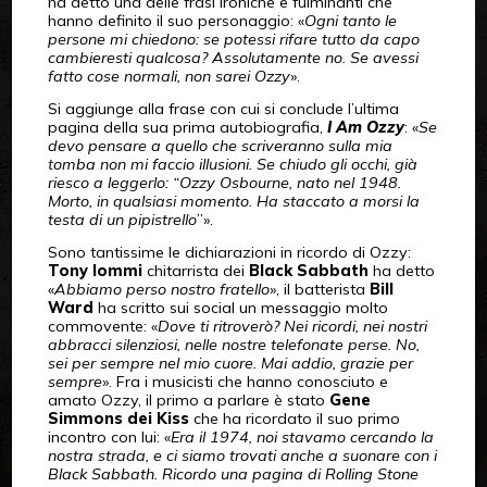
ha detto una delle frasi ironiche e fulminanti che
hanno definito il suo personaggio: «
Ogni tanto le
persone mi chiedono: se potessi rifare tutto da capo
cambieresti qualcosa? Assolutamente no. Se avessi
fatto cose normali, non sarei Ozzy
».
Si aggiunge alla frase con cui si conclude l’ultima
pagina della sua prima autobiografia,
I Am Ozzy
: «
Se
devo pensare a quello che scriveranno sulla mia
tomba non mi faccio illusioni. Se chiudo gli occhi, già
riesco a leggerlo: “Ozzy Osbourne, nato nel 1948.
Morto, in qualsiasi momento. Ha staccato a morsi la
testa di un pipistrello
”».
Sono tantissime le dichiarazioni in ricordo di Ozzy:
Tony Iommi
chitarrista dei
Black Sabbath
ha detto
«
Abbiamo perso nostro fratello
», il batterista
Bill
Ward
ha scritto sui social un messaggio molto
commovente: «
Dove ti ritroverò? Nei ricordi, nei nostri
abbracci silenziosi, nelle nostre telefonate perse. No,
sei per sempre nel mio cuore. Mai addio, grazie per
sempre
». Fra i musicisti che hanno conosciuto e
amato Ozzy, il primo a parlare è stato
Gene
Simmons dei Kiss
che ha ricordato il suo primo
incontro con lui: «
Era il 1974, noi stavamo cercando la
nostra strada, e ci siamo trovati anche a suonare con i
Black Sabbath. Ricordo una pagina di Rolling Stone