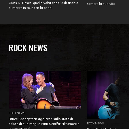
Guns N' Roses, quella volta che Slash rischiò
sempre la sua vita
di morire in tour con la band
ROCK NEWS
ROCK NEWS
Bruce Springsteen aggiorna sullo stato di
ROCK NEWS
salute di sua moglie Patti Scialfa: "Il tumore è
in remissione"