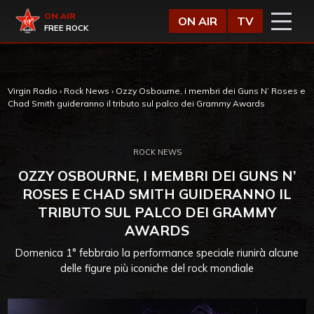
Vai al contenuto
Virgin Radio
ON AIR
ON AIR
TV
FREE ROCK
Virgin Radio
›
Rock News
›
Ozzy Osbourne, i membri dei Guns N’ Roses e
Chad Smith guideranno il tributo sul palco dei Grammy Awards
ROCK NEWS
OZZY OSBOURNE, I MEMBRI DEI GUNS N’
ROSES E CHAD SMITH GUIDERANNO IL
TRIBUTO SUL PALCO DEI GRAMMY
AWARDS
Domenica 1° febbraio la performance speciale riunirà alcune
delle figure più iconiche del rock mondiale