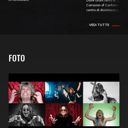
Dave Grohl tentò di aiutare
Corrosion of Conformity fino
centro di disintossicazione
VEDI TUTTE
FOTO