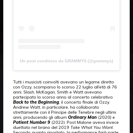
Un post condiviso da GRAMMYS (@grammys)
Tutti i musicisti coinvolti avevano un legame diretto
con Ozzy, scomparso lo scorso 22 luglio all’età di 76
anni. Slash, McKagan, Smith e Watt avevano
partecipato lo scorso anno al concerto celebrativo
Back to the Beginning
, il concerto finale di Ozzy.
Andrew Watt, in particolare, ha collaborato
strettamente con il Principe delle Tenebre negli ultimi
anni, producendo gli album
Ordinary Man
(2020) e
Patient Number 9
(2022). Post Malone aveva invece
duettato nel brano del 2019
Take What You Want
.
Secondo quanto riportato, la performance farà parte