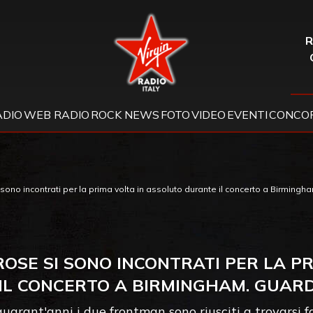
Virgin Radio
R
ADIO
WEB RADIO
ROCK NEWS
FOTO
VIDEO
EVENTI
CONCOR
no incontrati per la prima volta in assoluto durante il concerto a Birmingha
OSE SI SONO INCONTRATI PER LA P
IL CONCERTO A BIRMINGHAM. GUARD
uarant'anni i due frontman sono riusciti a trovarsi f