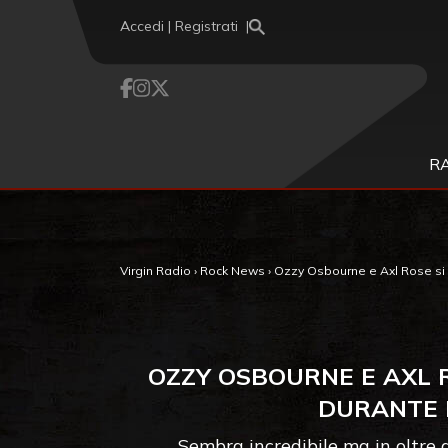
Vai al contenuto
Accedi | Registrati
R
Virgin Radio
›
Rock News
›
Ozzy Osbourne e Axl Rose si so
OZZY OSBOURNE E AXL R
DURANTE 
Sembra incredibile ma in oltre q