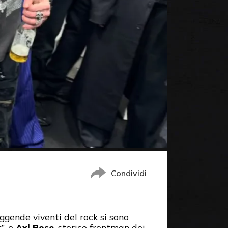
Condividi
gende viventi del rock si sono
s”, e
Axl Rose
, storico frontman dei