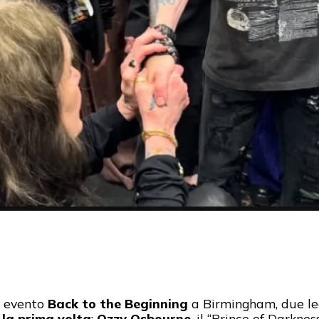
o evento
Back to the Beginning
a Birmingham, due leg
la prima volta
:
Ozzy Osbourne
, il “Prince of Darknes