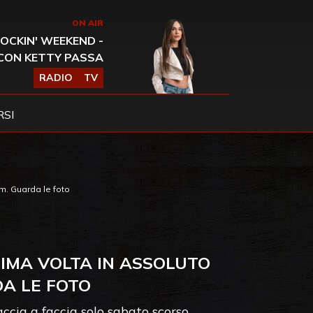
ON AIR
OCKIN' WEEKEND -
CON KETTY PASSA
RADIO
TV
SI
m. Guarda le foto
RIMA VOLTA IN ASSOLUTO
A LE FOTO
accia a faccia solo sabato scorso