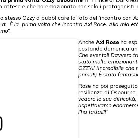
go atteso e che ha emozionato non solo i protagonisti, 
o stesso Ozzy a pubblicare la foto dell’incontro con 
a: “
È la prima volta che incontro Axl Rose. Alla mia et
omo
”.
Anche
Axl Rose
ha espr
postando domenica un 
Che evento!! Davvero tra
stato molto emozionant
OZZY!! (Incredibile che 
prima!!) È stato fantasti
Rose ha poi proseguito
resilienza di Osbourne: 
vedere le sue difficoltà, 
rispettavamo enormemen
l’ha fatta!!!!”