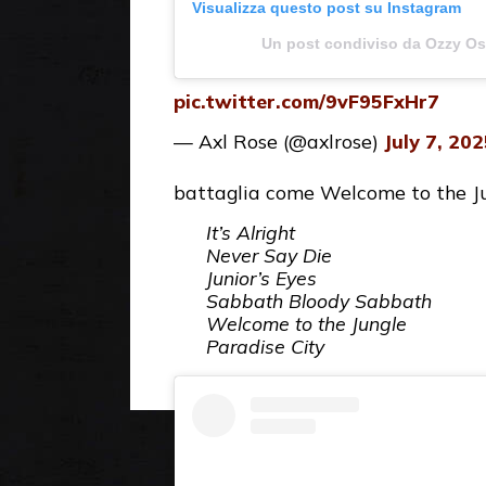
Visualizza questo post su Instagram
Un post condiviso da Ozzy O
pic.twitter.com/9vF95FxHr7
— Axl Rose (@axlrose)
July 7, 20
battaglia come Welcome to the Ju
It’s Alright
Never Say Die
Junior’s Eyes
Sabbath Bloody Sabbath
Welcome to the Jungle
Paradise City