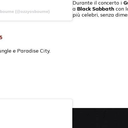
Durante il concerto i
G
a
Black Sabbath
con l
sbourne (@ozzyosbourne)
più celebri, senza dimen
25
ngle e Paradise City.