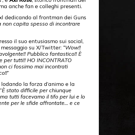
ma anche fan e colleghi presenti.
Axl dedicando al frontman dei Guns
à non capita spesso di incontrare
esso il suo entusiasmo sui social,
messaggio su X/Twitter:
“Wow!!
volgente!! Pubblico fantastico!! È
e per tutti!! HO INCONTRATO
non ci fossimo mai incontrati
co!!
”
 lodando la forza d’animo e la
“
È stato difficile per chiunque
ma tutti facevamo il tifo per lui e lo
te per le sfide affrontate… e ce