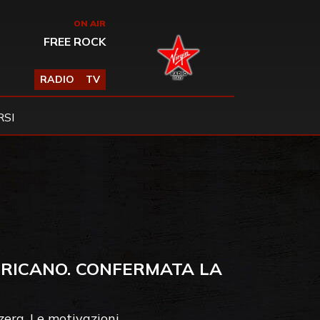
ON AIR
FREE ROCK
RADIO
TV
SI
ERICANO. CONFERMATA LA
zzera. Le motivazioni