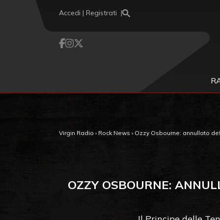
Vai al contenuto
Accedi | Registrati
R
Virgin Radio
›
Rock News
›
Ozzy Osbourne: annullato defi
OZZY OSBOURNE: ANNULL
Il Principe delle Te