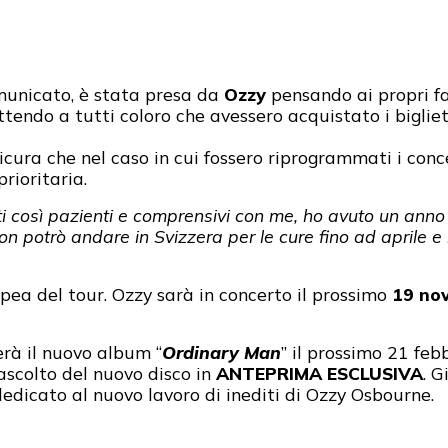
omunicato, è stata presa da
Ozzy
pensando ai propri f
tendo a tutti coloro che avessero acquistato i biglie
icura che nel caso in cui fossero riprogrammati i concer
rioritaria.
ati così pazienti e comprensivi con me, ho avuto un ann
 potrò andare in Svizzera per le cure fino ad aprile e i
pea del tour. Ozzy sarà in concerto il prossimo
19 no
erà il nuovo album “
Ordinary Man
” il prossimo 21 feb
ascolto del nuovo disco in
ANTEPRIMA ESCLUSIVA
. G
edicato al nuovo lavoro di inediti di Ozzy Osbourne.