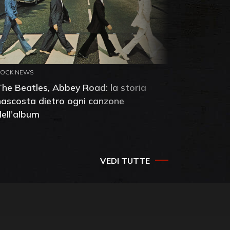
ROCK NEWS
ROCK NEW
The Beatles, Abbey Road: la storia
Neil You
nascosta dietro ogni canzone
dell'alb
dell’album
che salv
success
VEDI TUTTE