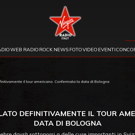
Virgin Radio
ADIO
WEB RADIO
ROCK NEWS
FOTO
VIDEO
EVENTI
CONCOR
nitivamente il tour americano. Confermata la data di Bologna
ATO DEFINITIVAMENTE IL TOUR AM
DATA DI BOLOGNA
nebre dovrà sottoporsi a delle cure importanti in Svi