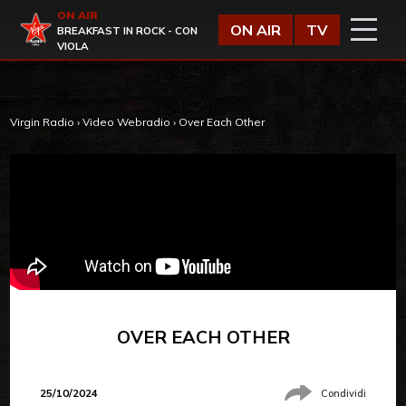
Vai al contenuto
ON AIR
Virgin Radio
ON AIR
TV
BREAKFAST IN ROCK - CON
VIOLA
Virgin Radio
›
Video Webradio
›
Over Each Other
OVER EACH OTHER
25/10/2024
Condividi