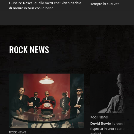
Guns N' Roses, quella volta che Slash rischiò
sempre la sua vita
di morire in tour con la band
ROCK NEWS
ROCK NEWS
David Bowie, la vera identi
risposta in una sceneggiatu
ROCK NEWS
archivi