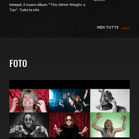
Interpol, il nuovo album "This Mirror Weighs a
Ton". Tutte le info
VEDI TUTTE
FOTO