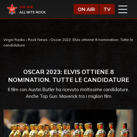
Vai al contenuto
Virgin Radio
ON AIR
ON AIR
TV
ALL NITE ROCK
Virgin Radio
›
Rock News
›
Oscar 2023: Elvis ottiene 8 nomination. Tutte le
candidature
OSCAR 2023: ELVIS OTTIENE 8
NOMINATION. TUTTE LE CANDIDATURE
Il film con Austin Butler ha ricevuto moltissime candidature.
Anche Top Gun: Maverick tra i migliori film