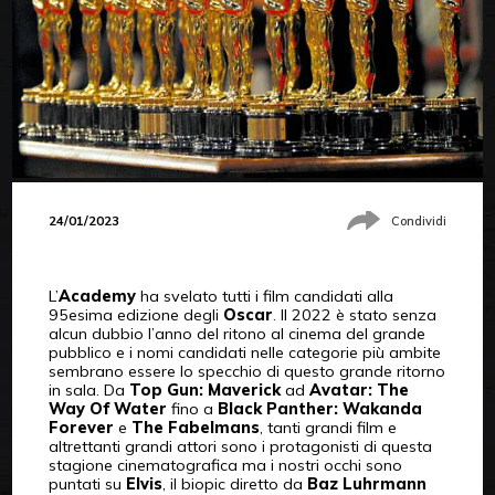
24/01/2023
Condividi
L’
Academy
ha svelato tutti i film candidati alla
95esima edizione degli
Oscar
. Il 2022 è stato senza
alcun dubbio l’anno del ritono al cinema del grande
pubblico e i nomi candidati nelle categorie più ambite
sembrano essere lo specchio di questo grande ritorno
in sala. Da
Top Gun: Maverick
ad
Avatar: The
Way Of Water
fino a
Black Panther: Wakanda
Forever
e
The Fabelmans
, tanti grandi film e
altrettanti grandi attori sono i protagonisti di questa
stagione cinematografica ma i nostri occhi sono
puntati su
Elvis
, il biopic diretto da
Baz Luhrmann