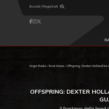
Vai al contenuto
Accedi | Registrati
R
Virgin Radio
›
Rock News
›
Offspring: Dexter Holland ha c
OFFSPRING: DEXTER HOLL
GU
Il frontman della band c