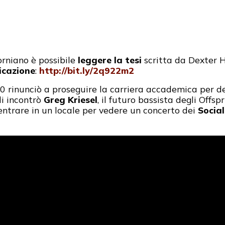
forniano è possibile
leggere la tesi
scritta da Dexter H
licazione
:
http://bit.ly/2q922m2
’80 rinunciò a proseguire la carriera accademica per d
di incontrò
Greg Kriesel
, il futuro bassista degli Offsp
entrare in un locale per vedere un concerto dei
Social