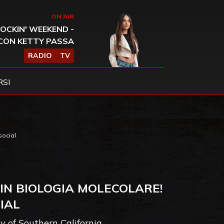
ON AIR
OCKIN' WEEKEND -
CON KETTY PASSA
RADIO
TV
SI
social
IN BIOLOGIA MOLECOLARE!
IAL
ty of Southern California