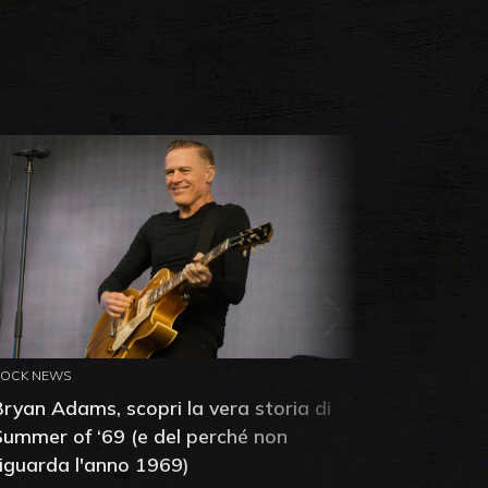
ROCK NEWS
ROCK NEW
Bryan Adams, scopri la vera storia di
Anthony 
Summer of ‘69 (e del perché non
mia amic
riguarda l'anno 1969)