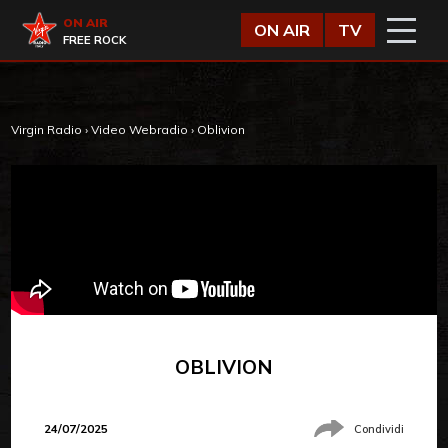
Vai al contenuto
Virgin Radio
ON AIR
ON AIR
TV
FREE ROCK
Virgin Radio
›
Video Webradio
›
Oblivion
OBLIVION
24/07/2025
Condividi