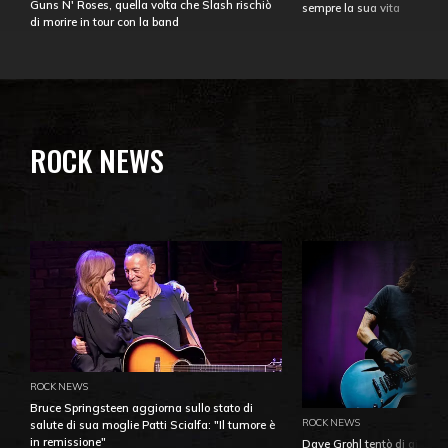
Guns N' Roses, quella volta che Slash rischiò
sempre la sua vita
di morire in tour con la band
ROCK NEWS
ROCK NEWS
Bruce Springsteen aggiorna sullo stato di
ROCK NEWS
salute di sua moglie Patti Scialfa: "Il tumore è
in remissione"
Dave Grohl tentò di aiutare