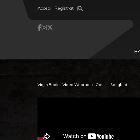
Vai al contenuto
Accedi | Registrati
R
Virgin Radio
›
Video Webradio
›
Oasis – Songbird