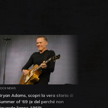
ROCK NEWS
ROCK NEW
Bryan Adams, scopri la vera storia di
Anthony 
Summer of ‘69 (e del perché non
mia amic
riguarda l'anno 1969)