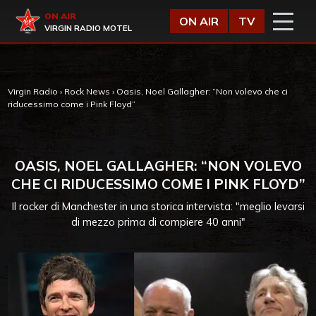
Vai al contenuto
Virgin Radio
ON AIR
ON AIR
TV
VIRGIN RADIO MOTEL
Virgin Radio
›
Rock News
›
Oasis, Noel Gallagher: “Non volevo che ci
riducessimo come i Pink Floyd”
OASIS, NOEL GALLAGHER: “NON VOLEVO
CHE CI RIDUCESSIMO COME I PINK FLOYD”
Il rocker di Manchester in una storica intervista: "meglio levarsi
di mezzo prima di compiere 40 anni"