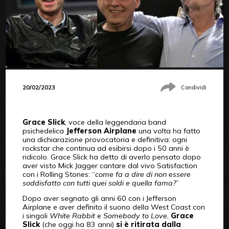
20/02/2023
Condividi
Grace Slick
, voce della leggendaria band
psichedelica
Jefferson Airplane
una volta ha fatto
una dichiarazione provocatoria e definitiva: ogni
rockstar che continua ad esibirsi dopo i 50 anni è
ridicolo. Grace Slick ha detto di averlo pensato dopo
aver visto Mick Jagger cantare dal vivo Satisfaction
con i Rolling Stones: “
come fa a dire di non essere
soddisfatto con tutti quei soldi e quella fama?
”
Dopo aver segnato gli anni 60 con i Jefferson
Airplane e aver definito il suono della West Coast con
i singoli
White Rabbit
e
Somebody to Love
,
Grace
Slick
(che oggi ha 83 anni)
si è ritirata dalla