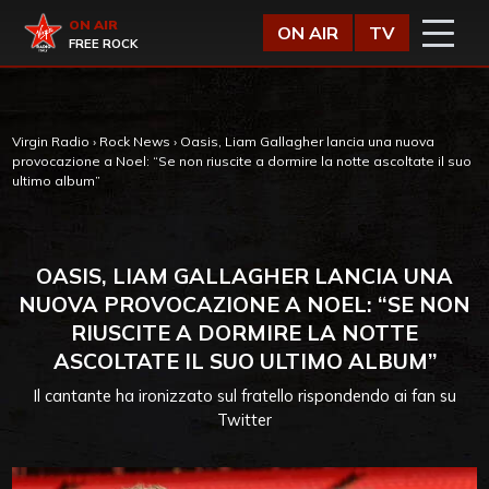
Vai al contenuto
Virgin Radio
ON AIR
ON AIR
TV
FREE ROCK
Virgin Radio
›
Rock News
›
Oasis, Liam Gallagher lancia una nuova
provocazione a Noel: “Se non riuscite a dormire la notte ascoltate il suo
ultimo album”
OASIS, LIAM GALLAGHER LANCIA UNA
NUOVA PROVOCAZIONE A NOEL: “SE NON
RIUSCITE A DORMIRE LA NOTTE
ASCOLTATE IL SUO ULTIMO ALBUM”
Il cantante ha ironizzato sul fratello rispondendo ai fan su
Twitter