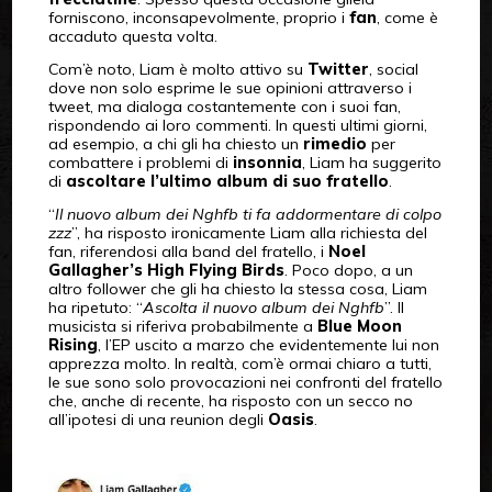
forniscono, inconsapevolmente, proprio i
fan
, come è
accaduto questa volta.
Com’è noto, Liam è molto attivo su
Twitter
, social
dove non solo esprime le sue opinioni attraverso i
tweet, ma dialoga costantemente con i suoi fan,
rispondendo ai loro commenti. In questi ultimi giorni,
ad esempio, a chi gli ha chiesto un
rimedio
per
combattere i problemi di
insonnia
, Liam ha suggerito
di
ascoltare l’ultimo album di suo fratello
.
“
Il nuovo album dei Nghfb ti fa addormentare di colpo
zzz
”, ha risposto ironicamente Liam alla richiesta del
fan, riferendosi alla band del fratello, i
Noel
Gallagher’s High Flying Birds
. Poco dopo, a un
altro follower che gli ha chiesto la stessa cosa, Liam
ha ripetuto: “
Ascolta il nuovo album dei Nghfb
”. Il
musicista si riferiva probabilmente a
Blue Moon
Rising
, l’EP uscito a marzo che evidentemente lui non
apprezza molto. In realtà, com’è ormai chiaro a tutti,
le sue sono solo provocazioni nei confronti del fratello
che, anche di recente, ha risposto con un secco no
all’ipotesi di una reunion degli
Oasis
.