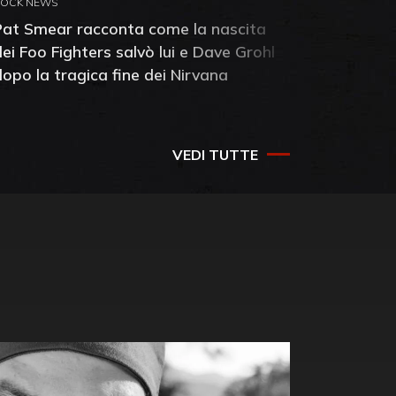
ROCK NEWS
ROCK NEW
Pat Smear racconta come la nascita
Pink Flo
dei Foo Fighters salvò lui e Dave Grohl
Dawn: sc
dopo la tragica fine dei Nirvana
della ba
VEDI TUTTE