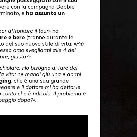
unghe passeggiate con il suo
ivere con la compagna Debbie
rminato, e
ha assunto un
r affrontare il tour
» ha
re e bere
(tranne durante le
 del suo nuovo stile di vita: «
Più
desso amo svegliarmi alle 4 del
pre, giusto?
».
chiolare. Ho bisogno di fare dei
 la vita: ne mandi giù una e dormi
gging
, che è una sua grande
dere e il dottore mi ha detto: le
 conto che è ridicolo. Il problema è
i peggio dopo?
».