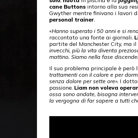
solo
,
nuota
in piscina e fa
joggin
cane Buttons
intorno alla sua re
Gwyther mentre finivano i lavori d
personal trainer
.
«
Hanno superato i 50 anni e si ren
raccontato una fonte ai giornali.
L
partite del Manchester City, ma il 
invecchi, più la vita diventa prezio
mattino. Siamo nella fase discenden
Il suo problema principale è però l’
trattamenti con il calore e per dor
senza dolore per sette ore
». I dott
passione.
Liam non voleva operar
ossa sono andate, bisogna intervenir
la vergogna di far sapere a tutti c