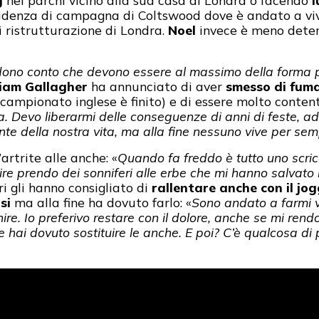
g
nei parchi vicino alla sua casa di Londra o facendo
l
sidenza di campagna di Coltswood dove è andato a v
i ristrutturazione di Londra.
Noel
invece è meno dete
dono conto che devono essere al massimo della forma pe
iam Gallagher
ha annunciato di aver
smesso di fuma
campionato inglese è finito) e di essere molto contento
sa. Devo liberarmi delle conseguenze di anni di feste, a
te della nostra vita, ma alla fine nessuno vive per sem
artrite alle anche: «
Quando fa freddo è tutto uno scric
mire prendo dei sonniferi alle erbe che mi hanno salvato
ori gli hanno consigliato di
rallentare anche con il jo
si
ma alla fine ha dovuto farlo: «
Sono andato a farmi ve
e. Io preferivo restare con il dolore, anche se mi rendo
he hai dovuto sostituire le anche. E poi? C’è qualcosa d