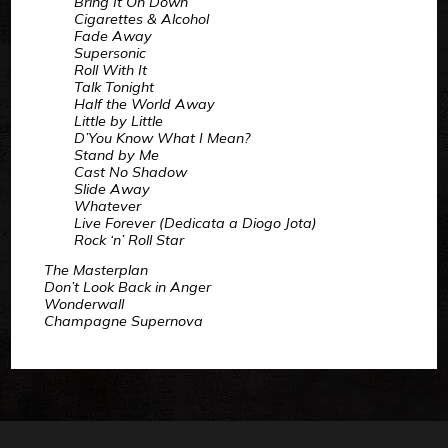
Bring It On Down
Cigarettes & Alcohol
Fade Away
Supersonic
Roll With It
Talk Tonight
Half the World Away
Little by Little
D’You Know What I Mean?
Stand by Me
Cast No Shadow
Slide Away
Whatever
Live Forever (Dedicata a Diogo Jota)
Rock ‘n’ Roll Star
The Masterplan
Don’t Look Back in Anger
Wonderwall
Champagne Supernova