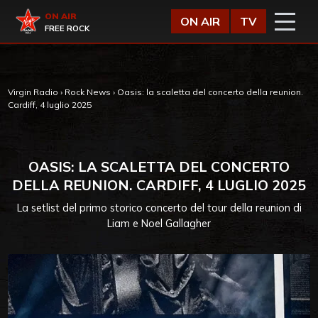
Vai al contenuto
Virgin Radio
ON AIR
ON AIR
TV
FREE ROCK
Virgin Radio
›
Rock News
›
Oasis: la scaletta del concerto della reunion.
Cardiff, 4 luglio 2025
OASIS: LA SCALETTA DEL CONCERTO
DELLA REUNION. CARDIFF, 4 LUGLIO 2025
La setlist del primo storico concerto del tour della reunion di
Liam e Noel Gallagher