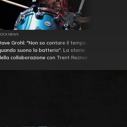
ROCK NEWS
Dave Grohl: "Non so contare il tempo
quando suono la batteria". La storia
della collaborazione con Trent Reznor