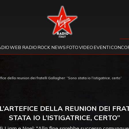
Virgin Radio
ADIO
WEB RADIO
ROCK NEWS
FOTO
VIDEO
EVENTI
CONCOR
 della reunion dei fratelli Gallagher: “Sono stata io l’istigatrice, certo”
L’ARTEFICE DELLA REUNION DEI FRA
STATA IO L’ISTIGATRICE, CERTO”
 Liam e Noel: "Alla fine sarebbe successo comunque 