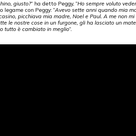
ghino, giusto?
” ha detto Peggy, “
Ho sempre voluto vederl
uo legame con Peggy: “
Avevo sette anni quando mia mad
re casino, picchiava mia madre, Noel e Paul. A me non m
te le nostre cose in un furgone, gli ha lasciato un mate
 tutto è cambiato in meglio
”.