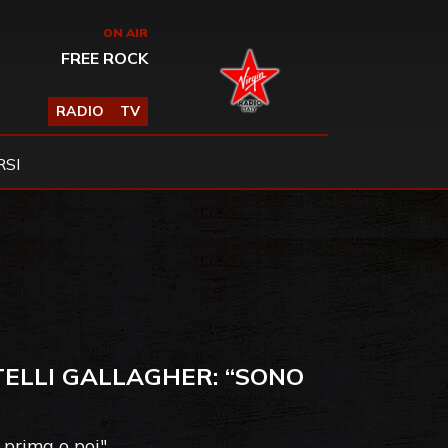
ON AIR
FREE ROCK
RADIO
TV
SI
TELLI GALLAGHER: “SONO
prima o poi"