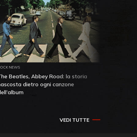
ROCK NEWS
ROCK NEW
The Beatles, Abbey Road: la storia
Neil You
nascosta dietro ogni canzone
dell'alb
dell’album
che salv
success
VEDI TUTTE