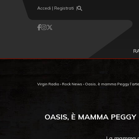
Vai al contenuto
Accedi | Registrati
R
Virgin Radio
›
Rock News
›
Oasis, è mamma Peggy l’artefice
OASIS, È MAMMA PEGGY 
La mamma di