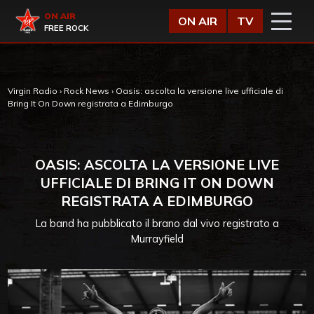
Vai al contenuto
Virgin Radio
ON AIR
ON AIR
TV
FREE ROCK
Virgin Radio
›
Rock News
›
Oasis: ascolta la versione live ufficiale di
Bring It On Down registrata a Edimburgo
OASIS: ASCOLTA LA VERSIONE LIVE
UFFICIALE DI BRING IT ON DOWN
REGISTRATA A EDIMBURGO
La band ha pubblicato il brano dal vivo registrato a
Murrayfield