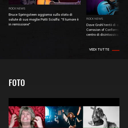
ROCK NEWS
Bruce Springsteen aggiorna sullo stato di
ROCK NEWS
salute di sua moglie Patti Scialfa: "Il tumore è
in remissione"
Dave Grohl tentò di aiutare
Corrosion of Conformity fino
centro di disintossicazione
VEDI TUTTE
FOTO