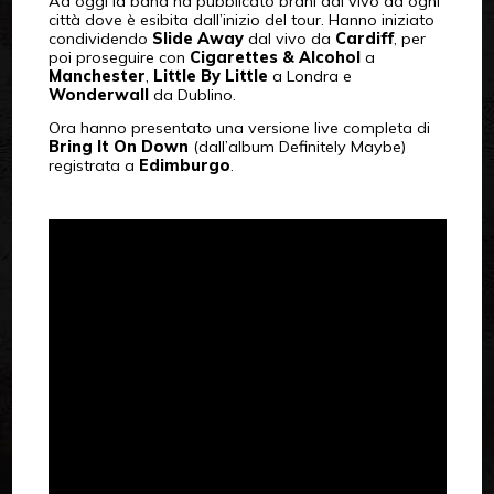
Ad oggi la band ha pubblicato brani dal vivo da ogni
città dove è esibita dall’inizio del tour. Hanno iniziato
condividendo
Slide Away
dal vivo da
Cardiff
, per
poi proseguire con
Cigarettes & Alcohol
a
Manchester
,
Little By Little
a Londra e
Wonderwall
da Dublino.
Ora hanno presentato una versione live completa di
Bring It On Down
(dall’album Definitely Maybe)
registrata a
Edimburgo
.