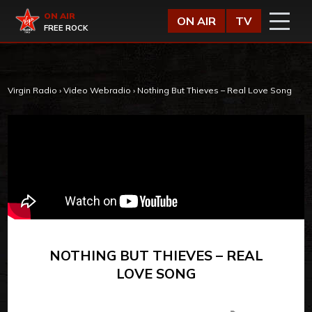
Vai al contenuto
Virgin Radio
ON AIR
ON AIR
TV
FREE ROCK
Virgin Radio
›
Video Webradio
›
Nothing But Thieves – Real Love Song
NOTHING BUT THIEVES – REAL
LOVE SONG