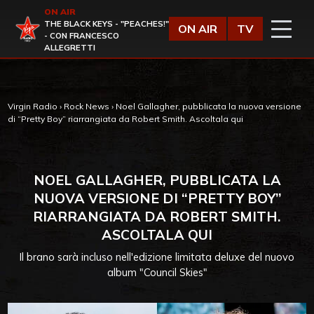
Vai al contenuto
ON AIR
Virgin Radio
THE BLACK KEYS - "PEACHES!"
ON AIR
TV
- CON FRANCESCO
ALLEGRETTI
Virgin Radio
›
Rock News
›
Noel Gallagher, pubblicata la nuova versione
di “Pretty Boy” riarrangiata da Robert Smith. Ascoltala qui
NOEL GALLAGHER, PUBBLICATA LA
NUOVA VERSIONE DI “PRETTY BOY”
RIARRANGIATA DA ROBERT SMITH.
ASCOLTALA QUI
Il brano sarà incluso nell'edizione limitata deluxe del nuovo
album "Council Skies"