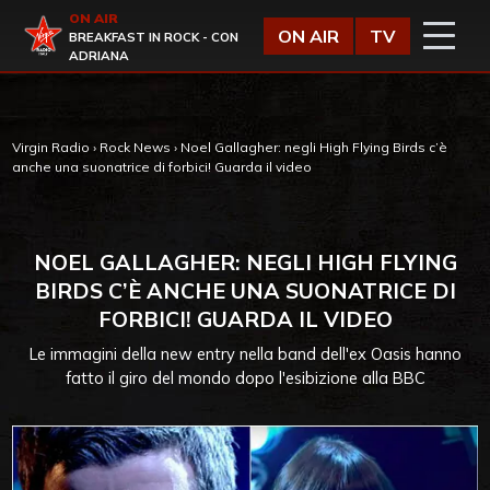
Vai al contenuto
ON AIR
Virgin Radio
ON AIR
TV
BREAKFAST IN ROCK - CON
ADRIANA
Virgin Radio
›
Rock News
›
Noel Gallagher: negli High Flying Birds c’è
anche una suonatrice di forbici! Guarda il video
NOEL GALLAGHER: NEGLI HIGH FLYING
BIRDS C’È ANCHE UNA SUONATRICE DI
FORBICI! GUARDA IL VIDEO
Le immagini della new entry nella band dell'ex Oasis hanno
fatto il giro del mondo dopo l'esibizione alla BBC