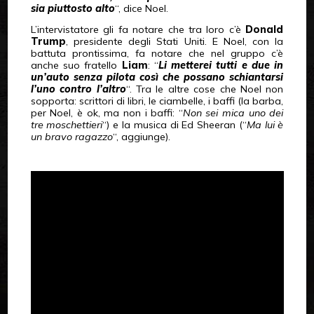
sia piuttosto alto
“, dice Noel.
L’intervistatore gli fa notare che tra loro c’è
Donald
Trump
, presidente degli Stati Uniti. E Noel, con la
battuta prontissima, fa notare che nel gruppo c’è
anche suo fratello
Liam
: “
Li metterei tutti e due in
un’auto senza pilota così che possano schiantarsi
l’uno contro l’altro
“. Tra le altre cose che Noel non
sopporta: scrittori di libri, le ciambelle, i baffi (la barba,
per Noel, è ok, ma non i baffi: “
Non sei mica uno dei
tre moschettieri
“) e la musica di Ed Sheeran (“
Ma lui è
un bravo ragazzo
“, aggiunge).