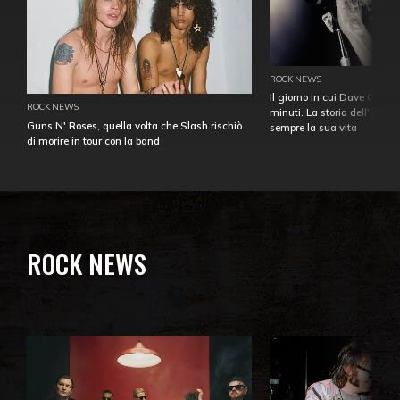
ROCK NEWS
Il giorno in cui Dave Gahan
ROCK NEWS
minuti. La storia dell'over
Guns N' Roses, quella volta che Slash rischiò
sempre la sua vita
di morire in tour con la band
ROCK NEWS