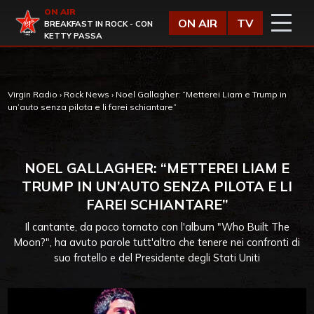
Vai al contenuto
ON AIR
Virgin Radio
ON AIR
TV
BREAKFAST IN ROCK - CON
KETTY PASSA
Virgin Radio
›
Rock News
›
Noel Gallagher: “Metterei Liam e Trump in
un’auto senza pilota e li farei schiantare”
NOEL GALLAGHER: “METTEREI LIAM E
TRUMP IN UN’AUTO SENZA PILOTA E LI
FAREI SCHIANTARE”
Il cantante, da poco tornato con l'album "Who Built The
Moon?", ha avuto parole tutt'altro che tenere nei confronti di
suo fratello e del Presidente degli Stati Uniti