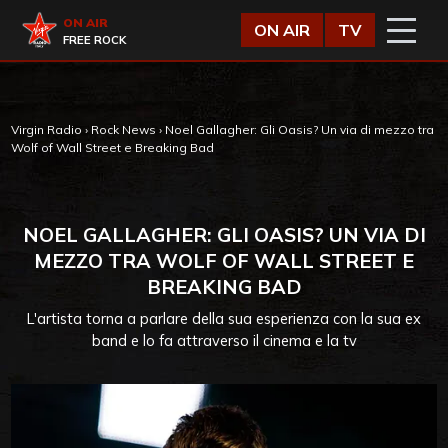
Vai al contenuto
Virgin Radio
ON AIR
ON AIR
TV
FREE ROCK
Virgin Radio
›
Rock News
›
Noel Gallagher: Gli Oasis? Un via di mezzo tra
Wolf of Wall Street e Breaking Bad
NOEL GALLAGHER: GLI OASIS? UN VIA DI
MEZZO TRA WOLF OF WALL STREET E
BREAKING BAD
L'artista torna a parlare della sua esperienza con la sua ex
band e lo fa attraverso il cinema e la tv