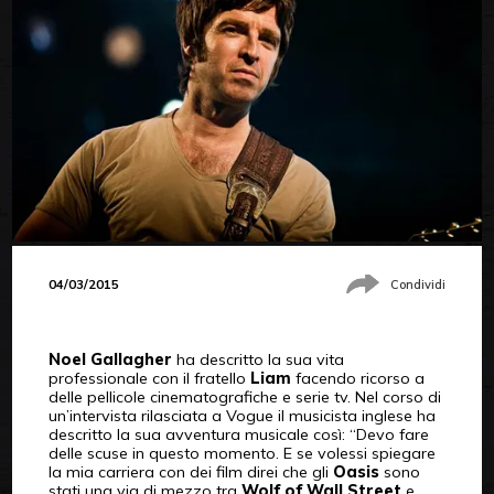
04/03/2015
Condividi
Noel Gallagher
ha descritto la sua vita
professionale con il fratello
Liam
facendo ricorso a
delle pellicole cinematografiche e serie tv. Nel corso di
un’intervista rilasciata a Vogue il musicista inglese ha
descritto la sua avventura musicale così: “Devo fare
delle scuse in questo momento. E se volessi spiegare
la mia carriera con dei film direi che gli
Oasis
sono
stati una via di mezzo tra
Wolf of Wall Street
e