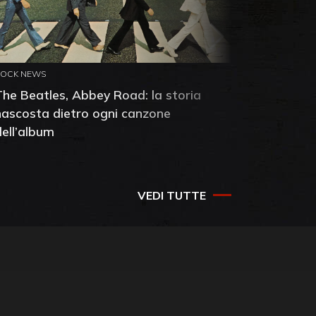
ROCK NEWS
ROCK NEW
The Beatles, Abbey Road: la storia
Neil You
nascosta dietro ogni canzone
dell'alb
dell’album
che salv
success
VEDI TUTTE