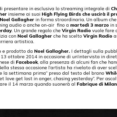
di presentare in esclusiva lo streaming integrale di
Ch
her
insieme ai suoi
High Flying Birds che uscirà il 
Noel Gallagher
in forma straordinaria. Un album che t
ing audio o anche on-air fino a
martedì 3 marzo
in 
erday
. Un grande regalo che
Virgin Radio
vuole fare a
izia con
Noel Gallagher
che ha scelto
Virgin Radio
a
rriera artistica.
to e prodotto da
Noel Gallagher.
I dettagli sulla pubb
l 13 ottobre 2014 in occasione di un’intervista in dir
inese di
Facebook
, alla presenza di alcuni fan che ha
lla stessa occasione l’artista ha rivelato di aver scelt
e la settimana prima” preso dal testo del brano
Whil
et love get lost in anger, chasing yesterday”. Per asco
re il 14 marzo quando suonerà al
Fabrique di Mila