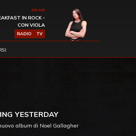
ON AIR
AKFAST IN ROCK -
CON VIOLA
RADIO
TV
SI
ING YESTERDAY
l nuovo album di Noel Gallagher