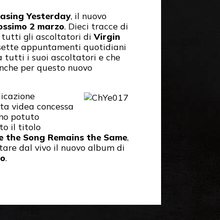
asing Yesterday
, il nuovo
prossimo 2 marzo
. Dieci tracce di
utti gli ascoltatori di
Virgin
sette appuntamenti quotidiani
 tutti i suoi ascoltatori e che
nche per questo nuovo
licazione
etta videa concessa
nno potuto
o il titolo
e the Song Remains the Same
,
ltare dal vivo il nuovo album di
no
.