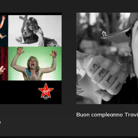
Buon compleanno Travi
e