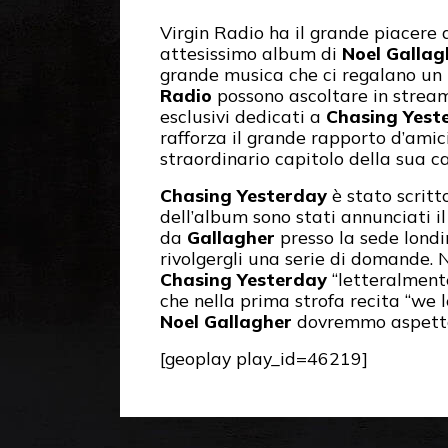
Virgin Radio ha il grande piacere 
attesissimo album di
Noel Gallag
grande musica che ci regalano un
Radio
possono ascoltare in stream
esclusivi dedicati a
Chasing Yest
rafforza il grande rapporto d’amic
straordinario capitolo della sua ca
Chasing Yesterday
è stato scrit
dell’album sono stati annunciati i
da
Gallagher
presso la sede lond
rivolgergli una serie di domande. Ne
Chasing Yesterday
“letteralment
che nella prima strofa recita “we l
Noel Gallagher
dovremmo aspetta
[geoplay play_id=46219]