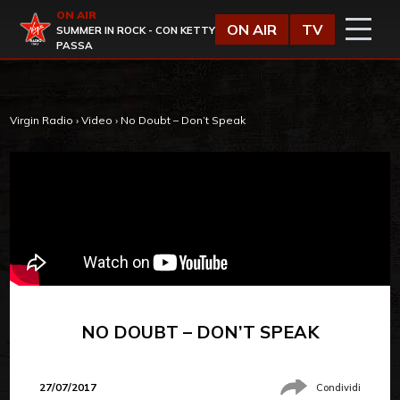
Vai al contenuto
ON AIR
Virgin Radio
ON AIR
TV
SUMMER IN ROCK - CON KETTY
PASSA
Virgin Radio
›
Video
›
No Doubt – Don’t Speak
NO DOUBT – DON’T SPEAK
27/07/2017
Condividi