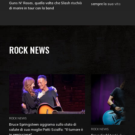
Guns N' Roses, quella volta che Slash rischiò
sempre la sua vita
di morire in tour con la band
ROCK NEWS
ROCK NEWS
Bruce Springsteen aggiorna sullo stato di
ROCK NEWS
salute di sua moglie Patti Scialfa: "Il tumore è
in remissione"