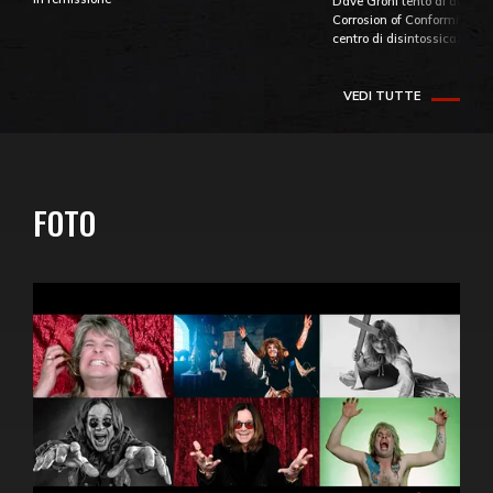
Dave Grohl tentò di aiutare
Corrosion of Conformity fino
centro di disintossicazione
VEDI TUTTE
FOTO