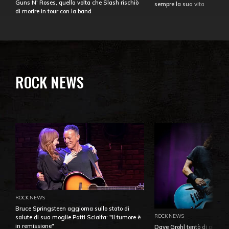
Guns N' Roses, quella volta che Slash rischiò
sempre la sua vita
di morire in tour con la band
ROCK NEWS
ROCK NEWS
Bruce Springsteen aggiorna sullo stato di
ROCK NEWS
salute di sua moglie Patti Scialfa: "Il tumore è
in remissione"
Dave Grohl tentò di aiutare