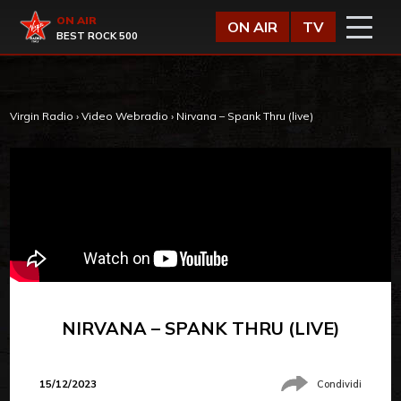
Vai al contenuto
Virgin Radio
ON AIR
ON AIR
TV
BEST ROCK 500
Virgin Radio
›
Video Webradio
›
Nirvana – Spank Thru (live)
NIRVANA – SPANK THRU (LIVE)
15/12/2023
Condividi