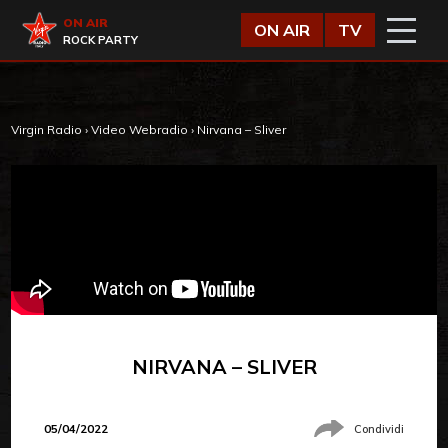
Vai al contenuto
Virgin Radio
ON AIR
ON AIR
TV
ROCK PARTY
Virgin Radio
›
Video Webradio
›
Nirvana – Sliver
NIRVANA – SLIVER
05/04/2022
Condividi