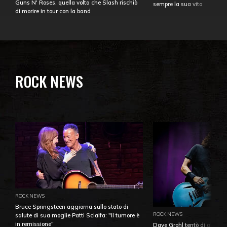
Guns N' Roses, quella volta che Slash rischiò
sempre la sua vita
di morire in tour con la band
ROCK NEWS
ROCK NEWS
Bruce Springsteen aggiorna sullo stato di
ROCK NEWS
salute di sua moglie Patti Scialfa: "Il tumore è
in remissione"
Dave Grohl tentò di aiutare