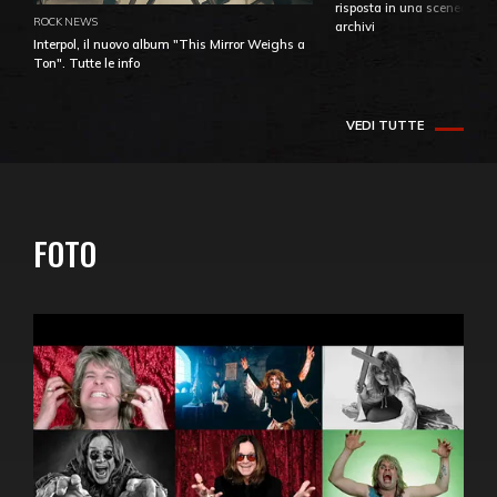
risposta in una sceneggiatu
ROCK NEWS
archivi
Interpol, il nuovo album "This Mirror Weighs a
Ton". Tutte le info
VEDI TUTTE
FOTO