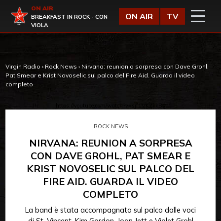
Vai al contenuto
ON AIR
Virgin Radio
ON AIR
TV
BREAKFAST IN ROCK - CON
VIOLA
Virgin Radio
›
Rock News
›
Nirvana: reunion a sorpresa con Dave Grohl,
Pat Smear e Krist Novoselic sul palco del Fire Aid. Guarda il video
completo
https://youtube.com/watch?v=sjf1VKZkkBs
ROCK NEWS
NIRVANA: REUNION A SORPRESA
CON DAVE GROHL, PAT SMEAR E
KRIST NOVOSELIC SUL PALCO DEL
FIRE AID. GUARDA IL VIDEO
COMPLETO
La band è stata accompagnata sul palco dalle voci
di St. Vincent, Kim Gordon, Joan Jett e Violet Grohl