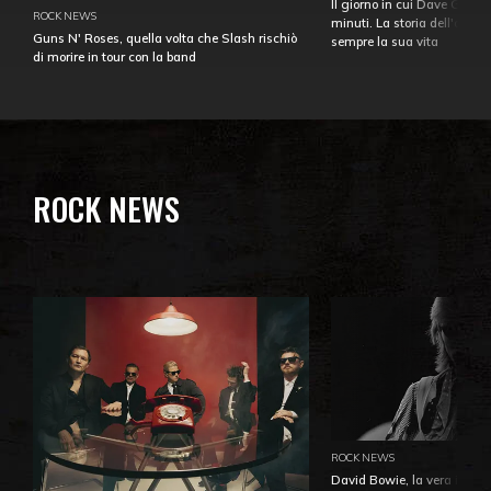
Il giorno in cui Dave Gahan
ROCK NEWS
minuti. La storia dell'over
Guns N' Roses, quella volta che Slash rischiò
sempre la sua vita
di morire in tour con la band
ROCK NEWS
ROCK NEWS
David Bowie, la vera identi