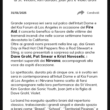
31/01/2025
Condividi
Grande sorpresa ieri sera sul palco dell’
Intuit Dome e
del Kia Forum di Los Angeles in occasione del
Fire
Aid
, il concerto benefico a favore delle vittime dei
tremendi incendi che nelle scorse settimane hanno
devastato la California.
Oltre ai grandi nomi presenti nella line up, dai Green
Day ai Red Hot Chili Peppers fino a Rod Stewart e
Sting, si sono presentati a sorpresa sul palco anche
Dave Grohl, Pat Smear e Krist Novoselic
, i
membri superstiti dei
Nirvana
, accompagnati alla
voce da ospiti d’eccezione.
Lo spettacolo, durato più di cinque ore, si è svolto ieri
sera in contemporanea all’
Intuit Dome e al Kia Forum
di Los Angeles e i Nirvana hanno scelto di farsi
accompagnare nella loro performance da
St Vincent,
Kim Gordon dei Sonic Youth, Joan Jett e la figlia di
Dave Grohl, Violet.
La band ha eseguito quattro brani dal repertorio
classico, tralasciando i grandi singoli e dando spazio
a brani come “Breed”, “School”, “Territorial Pissings” e