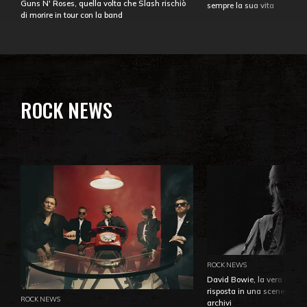
Guns N' Roses, quella volta che Slash rischiò
sempre la sua vita
di morire in tour con la band
ROCK NEWS
ROCK NEWS
David Bowie, la vera identi
risposta in una sceneggiatu
ROCK NEWS
archivi