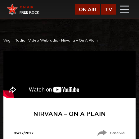
Vai al contenuto
Virgin Radio
ON AIR
ON AIR
TV
FREE ROCK
Virgin Radio
›
Video Webradio
›
Nirvana – On A Plain
NIRVANA – ON A PLAIN
05/12/2022
Condividi