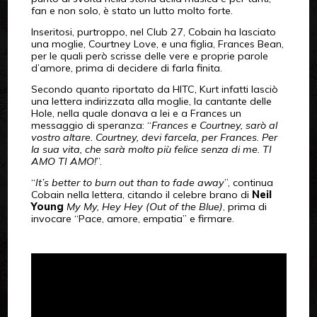
fan e non solo, è stato un lutto molto forte.
Inseritosi, purtroppo, nel Club 27, Cobain ha lasciato
una moglie, Courtney Love, e una figlia, Frances Bean,
per le quali però scrisse delle vere e proprie parole
d’amore, prima di decidere di farla finita.
Secondo quanto riportato da HITC, Kurt infatti lasciò
una lettera indirizzata alla moglie, la cantante delle
Hole, nella quale donava a lei e a Frances un
messaggio di speranza: “
Frances e Courtney, sarò al
vostro altare. Courtney, devi farcela, per Frances. Per
la sua vita, che sarà molto più felice senza di me. TI
AMO TI AMO!
”.
“
It’s better to burn out than to fade away
”, continua
Cobain nella lettera, citando il celebre brano di
Neil
Young
My My, Hey Hey (Out of the Blue)
, prima di
invocare “Pace, amore, empatia” e firmare.