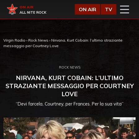
Vai al contenuto
Virgin Radio
ON AIR
ON AIR
TV
ALL NITE ROCK
Virgin Radio
›
Rock News
›
Nirvana, Kurt Cobain: l’ultimo straziante
messaggio per Courtney Love
ROCK NEWS
NIRVANA, KURT COBAIN: L’ULTIMO
STRAZIANTE MESSAGGIO PER COURTNEY
LOVE
“Devi farcela, Courtney, per Frances. Per la sua vita”