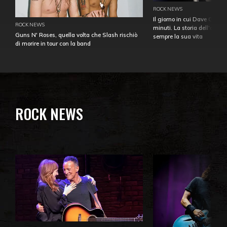
ROCK NEWS
Il giorno in cui Dave Gahan
ROCK NEWS
minuti. La storia dell'over
Guns N' Roses, quella volta che Slash rischiò
sempre la sua vita
di morire in tour con la band
ROCK NEWS