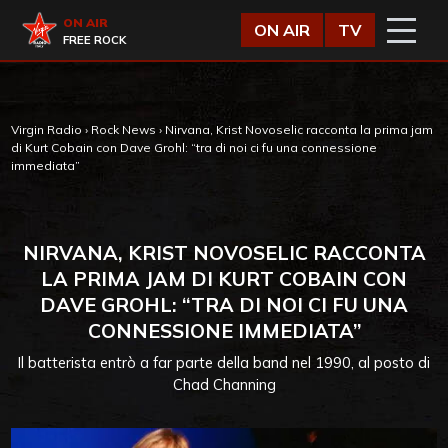
Vai al contenuto
Virgin Radio
ON AIR
ON AIR
TV
FREE ROCK
Virgin Radio
›
Rock News
›
Nirvana, Krist Novoselic racconta la prima jam
di Kurt Cobain con Dave Grohl: “tra di noi ci fu una connessione
immediata”
NIRVANA, KRIST NOVOSELIC RACCONTA
LA PRIMA JAM DI KURT COBAIN CON
DAVE GROHL: “TRA DI NOI CI FU UNA
CONNESSIONE IMMEDIATA”
Il batterista entrò a far parte della band nel 1990, al posto di
Chad Channing