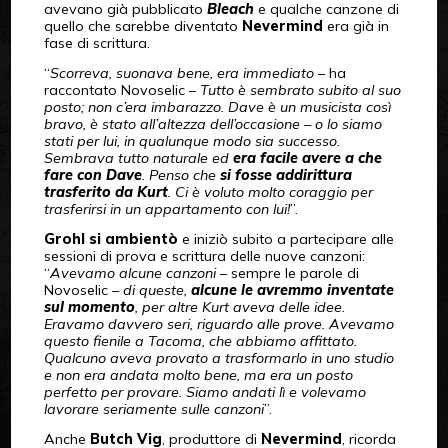
avevano già pubblicato
Bleach
e qualche canzone di
quello che sarebbe diventato
Nevermind
era già in
fase di scrittura.
“
Scorreva, suonava bene, era immediato
– ha
raccontato Novoselic –
Tutto è sembrato subito al suo
posto; non c’era imbarazzo. Dave è un musicista così
bravo, è stato all’altezza dell’occasione – o lo siamo
stati per lui, in qualunque modo sia successo.
Sembrava tutto naturale ed
era facile avere a che
fare con Dave
. Penso che
si fosse addirittura
trasferito da Kurt
. Ci è voluto molto coraggio per
trasferirsi in un appartamento con lui!
”.
Grohl si ambientò
e iniziò subito a partecipare alle
sessioni di prova e scrittura delle nuove canzoni:
“
Avevamo alcune canzoni
– sempre le parole di
Novoselic –
di queste,
alcune le avremmo inventate
sul momento
, per altre Kurt aveva delle idee.
Eravamo davvero seri, riguardo alle prove. Avevamo
questo fienile a Tacoma, che abbiamo affittato.
Qualcuno aveva provato a trasformarlo in uno studio
e non era andata molto bene, ma era un posto
perfetto per provare. Siamo andati lì e volevamo
lavorare seriamente sulle canzoni
”.
Anche
Butch Vig
, produttore di
Nevermind
, ricorda