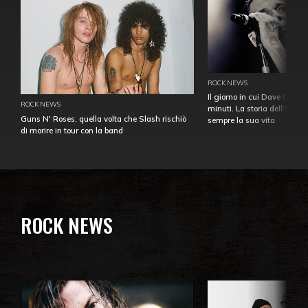
ROCK NEWS
Il giorno in cui Dave Gahan
ROCK NEWS
minuti. La storia dell'over
Guns N' Roses, quella volta che Slash rischiò
sempre la sua vita
di morire in tour con la band
ROCK NEWS