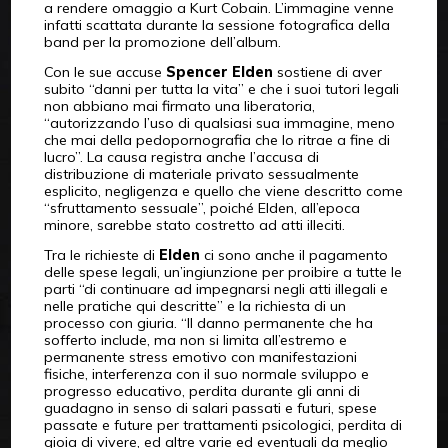
a rendere omaggio a Kurt Cobain. L’immagine venne
infatti scattata durante la sessione fotografica della
band per la promozione dell’album.
Con le sue accuse
Spencer Elden
sostiene di aver
subito “danni per tutta la vita” e che i suoi tutori legali
non abbiano mai firmato una liberatoria,
“autorizzando l’uso di qualsiasi sua immagine, meno
che mai della pedopornografia che lo ritrae a fine di
lucro”. La causa registra anche l’accusa di
distribuzione di materiale privato sessualmente
esplicito, negligenza e quello che viene descritto come
“sfruttamento sessuale”, poiché Elden, all’epoca
minore, sarebbe stato costretto ad atti illeciti.
Tra le richieste di
Elden
ci sono anche il pagamento
delle spese legali, un’ingiunzione per proibire a tutte le
parti “di continuare ad impegnarsi negli atti illegali e
nelle pratiche qui descritte” e la richiesta di un
processo con giuria. “Il danno permanente che ha
sofferto include, ma non si limita all’estremo e
permanente stress emotivo con manifestazioni
fisiche, interferenza con il suo normale sviluppo e
progresso educativo, perdita durante gli anni di
guadagno in senso di salari passati e futuri, spese
passate e future per trattamenti psicologici, perdita di
gioia di vivere, ed altre varie ed eventuali da meglio