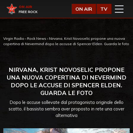
Vai al contenuto
Virgin Radio
ON AIR
ON AIR
TV
FREE ROCK
Virgin Radio
›
Rock News
›
Nirvana, Krist Novoselic propone una nuova
copertina di Nevermind dopo le accuse di Spencer Elden. Guarda le foto
NIRVANA, KRIST NOVOSELIC PROPONE
UNA NUOVA COPERTINA DI NEVERMIND
DOPO LE ACCUSE DI SPENCER ELDEN.
GUARDA LE FOTO
Dopo le accuse sollevate dal protagonista originale dello
scatto, il bassista sembra aver proposto in rete una cover
alternativa