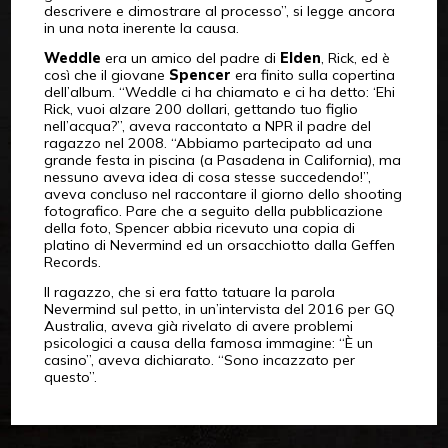
descrivere e dimostrare al processo”, si legge ancora
in una nota inerente la causa.
Weddle
era un amico del padre di
Elden
, Rick, ed è
così che il giovane
Spencer
era finito sulla copertina
dell’album. “Weddle ci ha chiamato e ci ha detto: ‘Ehi
Rick, vuoi alzare 200 dollari, gettando tuo figlio
nell’acqua?”, aveva raccontato a NPR il padre del
ragazzo nel 2008. “Abbiamo partecipato ad una
grande festa in piscina (a Pasadena in California), ma
nessuno aveva idea di cosa stesse succedendo!”,
aveva concluso nel raccontare il giorno dello shooting
fotografico. Pare che a seguito della pubblicazione
della foto, Spencer abbia ricevuto una copia di
platino di Nevermind ed un orsacchiotto dalla Geffen
Records.
Il ragazzo, che si era fatto tatuare la parola
Nevermind sul petto, in un’intervista del 2016 per GQ
Australia, aveva già rivelato di avere problemi
psicologici a causa della famosa immagine: “È un
casino”, aveva dichiarato. “Sono incazzato per
questo”.