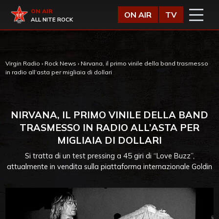
Vai al contenuto
Virgin Radio
ON AIR
ON AIR
TV
ALL NITE ROCK
Virgin Radio
›
Rock News
›
Nirvana, il primo vinile della band trasmesso
in radio all’asta per migliaia di dollari
NIRVANA, IL PRIMO VINILE DELLA BAND
TRASMESSO IN RADIO ALL’ASTA PER
MIGLIAIA DI DOLLARI
Si tratta di un test pressing a 45 giri di “Love Buzz”,
attualmente in vendita sulla piattaforma internazionale Goldin