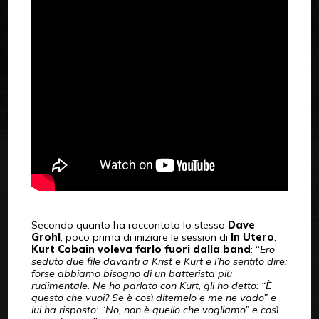
Secondo quanto ha raccontato lo stesso
Dave
Grohl
, poco prima di iniziare le session di
In Utero
,
Kurt Cobain
voleva farlo fuori dalla band
: “
Ero
seduto due file davanti a Krist e Kurt e l’ho sentito dire:
forse abbiamo bisogno di un batterista più
rudimentale. Ne ho parlato con Kurt, gli ho detto: “È
questo che vuoi? Se è così ditemelo e me ne vado” e
lui ha risposto: “No, non è quello che vogliamo” e così