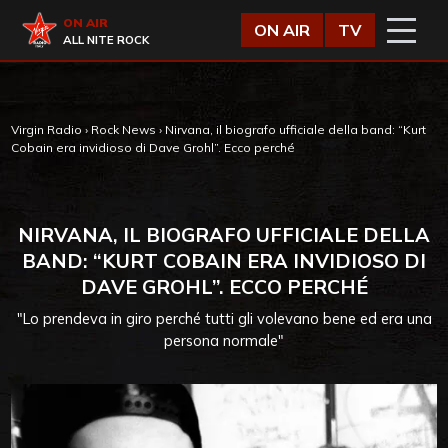
Vai al contenuto
Virgin Radio
ON AIR
ON AIR
TV
ALL NITE ROCK
Virgin Radio
›
Rock News
›
Nirvana, il biografo ufficiale della band: “Kurt
Cobain era invidioso di Dave Grohl”. Ecco perché
NIRVANA, IL BIOGRAFO UFFICIALE DELLA
BAND: “KURT COBAIN ERA INVIDIOSO DI
DAVE GROHL”. ECCO PERCHÉ
"Lo prendeva in giro perché tutti gli volevano bene ed era una
persona normale"