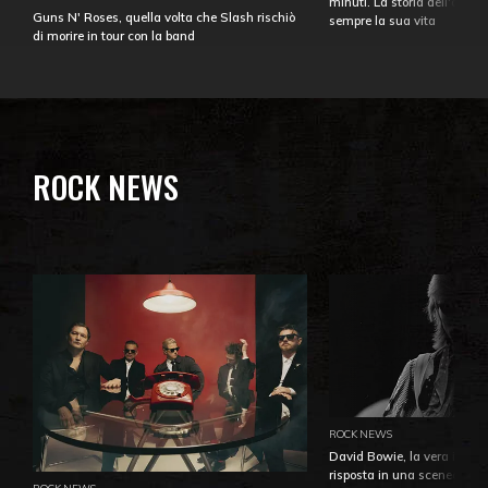
minuti. La storia dell'over
Guns N' Roses, quella volta che Slash rischiò
sempre la sua vita
di morire in tour con la band
ROCK NEWS
ROCK NEWS
David Bowie, la vera identi
risposta in una sceneggiatu
ROCK NEWS