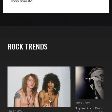
sono rimasto
.”
ROCK TRENDS
ROCK NEWS
Il giorno in cui Dave Gahan
ROCK NEWS