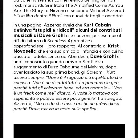
da varie riviste musicali nell’elenco dei migliori libri
rock mai scritti. Si intitola The Amplified Come As You
Are: The Story of Nirvana e secondo Michael Azzerad
è “
Un libo dentro il libro
” con nuovi dettagli e aneddoti.
In una pagina, Azzerad rivela che
Kurt Cobain
definiva “stupidi e ridicoli” alcuni dei contributi
musicali di Dave Grohl
alle canzoni, per esempio il
riff di chitarra di
Scentless Apprentice
e
approfondisce il loro rapporto. Al contrario di
Krist
Novoselic
, che era suo amico di infanzia e con cui ha
passato l’adolescenza ad Aberdeen,
Dave Grohl
è
uno sconosciuto quando arriva a Seattle su
suggerimento di Buzz Osbourne dei Melvins, dopo
aver lasciato la sua prima band, gli Scream. «
Kurt
diceva sempre: “Dave è il ragazzo più equilibrato che
conosca. Non è un disadattato”. Lo prendeva in giro,
perché tutti gli volevano bene, ed era normale – “Non
è un freak come me” diceva. A volte lo trattava con
superiorità e poteva essere poco gentile”
ha spiegato
Azzerad
, “Ma credo che fosse anche un po’invidioso
perché Dave aveva la testa sulle spalle
».