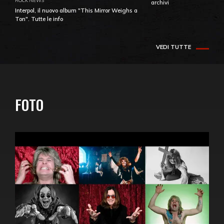
archivi
Interpol, il nuovo album "This Mirror Weighs a
Ton". Tutte le info
VEDI TUTTE
FOTO