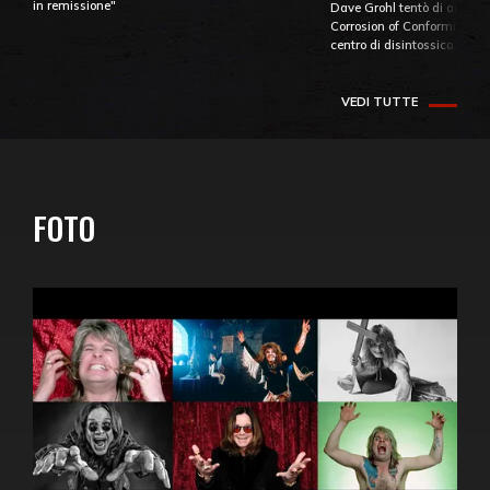
in remissione"
Dave Grohl tentò di aiutare
Corrosion of Conformity fino
centro di disintossicazione
VEDI TUTTE
FOTO