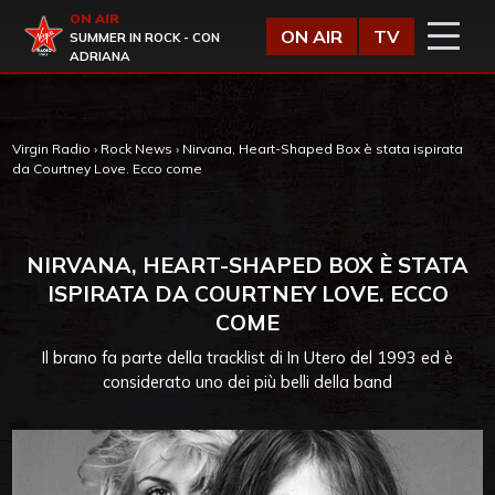
Vai al contenuto
ON AIR
Virgin Radio
ON AIR
TV
SUMMER IN ROCK - CON
ADRIANA
Virgin Radio
›
Rock News
›
Nirvana, Heart-Shaped Box è stata ispirata
da Courtney Love. Ecco come
NIRVANA, HEART-SHAPED BOX È STATA
ISPIRATA DA COURTNEY LOVE. ECCO
COME
Il brano fa parte della tracklist di In Utero del 1993 ed è
considerato uno dei più belli della band