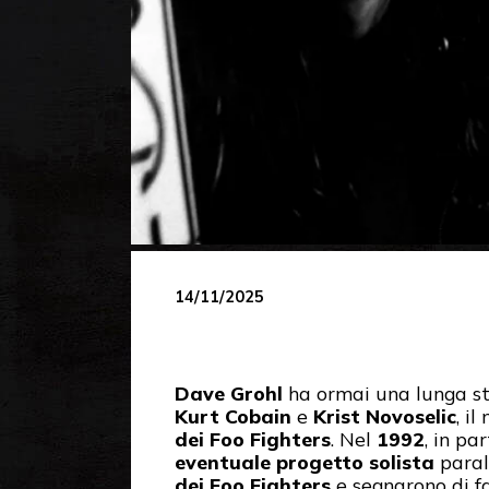
14/11/2025
Dave Grohl
ha ormai una lunga st
Kurt Cobain
e
Krist Novoselic
, i
dei Foo Fighters
. Nel
1992
, in pa
eventuale progetto solista
paral
dei Foo Fighters
e segnarono di fa