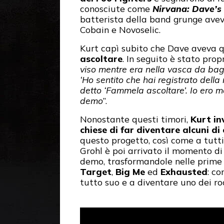
conosciute come
Nirvana: Dave’
batterista della band grunge avev
Cobain e Novoselic.
Kurt capì subito che Dave aveva q
ascoltare
. In seguito è stato prop
viso mentre era nella vasca da ba
‘Ho sentito che hai registrato della 
detto ‘Fammela ascoltare’. Io ero m
demo
”.
Nonostante questi timori,
Kurt in
chiese di far diventare alcuni di 
questo progetto, così come a tutti
Grohl è poi arrivato il momento di 
demo, trasformandole nelle prime 
Target
,
Big Me
ed
Exhausted
: co
tutto suo e a diventare uno dei ro