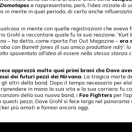
s Demotapes
e rappresentano, però, l’idea iniziale di u
a in mente in quel periodo, di certo anche influenzat
ualcosa in mente con quelle registrazioni che aveva f
rio Grohl a raccontare quale fu la sua reazione: “
Kurt 
gno
– ha detto, come riporta Far Out Magazine –
era 
roba con Barrett Jones (il suo amico produttore ndr)’. Io g
olto spaventato all’idea di essere nella stessa stanza 
vece apprezzò molto quei primi brani che Dave av
essi dei futuri pezzi dei Nirvana
. La tragica morte de
 gli altri della band. Dopo il tempo necessario per el
riprendere in mano la sua vita e la sua carriera: fu co
canzoni della sua nuova band, i
Foo Fighters
per l’ap
n questi pezzi, Dave Grohl si fece largo nel panorama 
cker più amati e famosi ancora oggi.