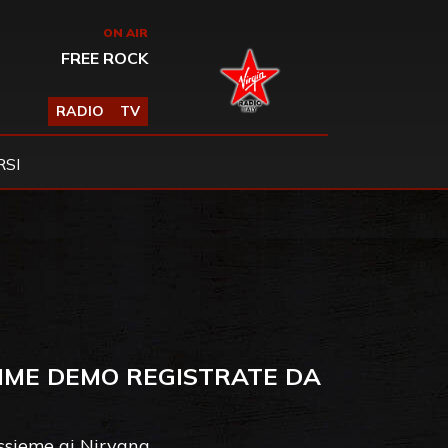
ON AIR
FREE ROCK
RADIO
TV
SI
RIME DEMO REGISTRATE DA
ssieme ai Nirvana