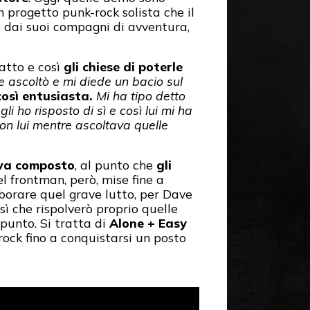
n progetto punk-rock solista che il
o dai suoi compagni di avventura,
atto e così
gli chiese di poterle
le ascoltò e mi diede un bacio sul
così entusiasta.
Mi ha tipo detto
li ho risposto di sì e così lui mi ha
con lui mentre ascoltava quelle
eva composto
, al punto che
gli
l frontman, però, mise fine a
aborare quel grave lutto, per Dave
sì che rispolverò proprio quelle
punto. Si tratta di
Alone + Easy
rock fino a conquistarsi un posto