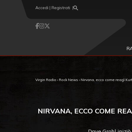
Vai al contenuto
Accedi | Registrati
R
Virgin Radio
›
Rock News
›
Nirvana, ecco come reagì Kur
NIRVANA, ECCO COME REA
Dave Grohl inizi