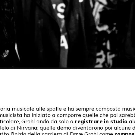
oria musicale alle spalle e ha sempre composto mus
l musicista ha iniziato a comporre quelle che poi sare
rticolare, Grohl andò da solo a
registrare in studio
al
lelo ai Nirvana: quelle demo diventarono poi alcune d
tto l’inizio della carriera di Dave Grohl come
compos