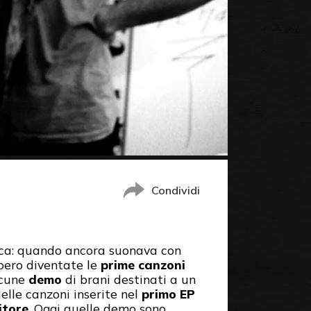
Condividi
ica: quando ancora suonava con
bbero diventate le
prime canzoni
cune
demo
di brani destinati a un
elle canzoni inserite nel
primo EP
itore
. Oggi quelle demo sono