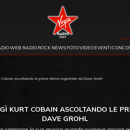
Virgin Radio
ADIO
WEB RADIO
ROCK NEWS
FOTO
VIDEO
EVENTI
CONCOR
t Cobain ascoltando le prime demo registrate da Dave Grohl
GÌ KURT COBAIN ASCOLTANDO LE P
DAVE GROHL
ò a comporre la sua musica quando suonava ancora a