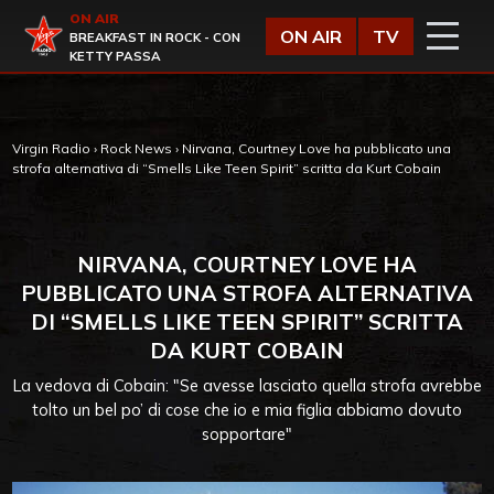
Vai al contenuto
ON AIR
Virgin Radio
ON AIR
TV
BREAKFAST IN ROCK - CON
KETTY PASSA
Virgin Radio
›
Rock News
›
Nirvana, Courtney Love ha pubblicato una
strofa alternativa di “Smells Like Teen Spirit” scritta da Kurt Cobain
NIRVANA, COURTNEY LOVE HA
PUBBLICATO UNA STROFA ALTERNATIVA
DI “SMELLS LIKE TEEN SPIRIT” SCRITTA
DA KURT COBAIN
La vedova di Cobain: "Se avesse lasciato quella strofa avrebbe
tolto un bel po’ di cose che io e mia figlia abbiamo dovuto
sopportare"