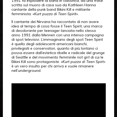
1991 fa esplodere la band in classifica, da una frase
scritta sul muoro di casa sua da Kathleen Hanna
cantante della punk band Bikini Kill e militante
femminista: «
Kurt puzza di Teen Spirit
».
Il cantante dei Nirvana ha raccontato di non avere
idea al tempo di cosa fosse il Teen Spirit, una marca
di deodorante per teenager lanciata nello stesso
anno 1991 dalla Mennen con una intensa campagna
di spot televisivi. L’immaginario degli spot Teen Spirit
è quello degli adolescenti americani bianchi,
privilegiati e conservatori, quanto di più lontano ci
possa essere dall’estetica ribelle e radicale del grunge
di Seattle e del movimento femminile riot grrl di cui le
Bikini Kill sono protagoniste. «
Kurt puzza di Teen Spirt
»
è un vero insulto per chi arriva e vuole rimanere
nell’underground.