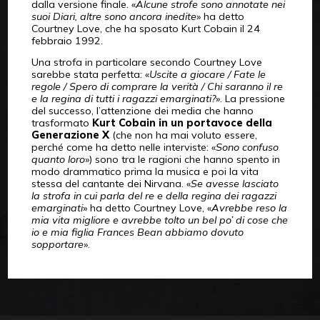
dalla versione finale. «
Alcune strofe sono annotate nei
suoi Diari, altre sono ancora inedite
» ha detto
Courtney Love, che ha sposato Kurt Cobain il 24
febbraio 1992.
Una strofa in particolare secondo Courtney Love
sarebbe stata perfetta: «
Uscite a giocare / Fate le
regole / Spero di comprare la verità / Chi saranno il re
e la regina di tutti i ragazzi emarginati?
». La pressione
del successo, l’attenzione dei media che hanno
trasformato
Kurt Cobain in un portavoce della
Generazione X
(che non ha mai voluto essere,
perché come ha detto nelle interviste: «
Sono confuso
quanto loro
») sono tra le ragioni che hanno spento in
modo drammatico prima la musica e poi la vita
stessa del cantante dei Nirvana. «
Se avesse lasciato
la strofa in cui parla del re e della regina dei ragazzi
emarginati
» ha detto Courtney Love, «
Avrebbe reso la
mia vita migliore e avrebbe tolto un bel po’ di cose che
io e mia figlia Frances Bean abbiamo dovuto
sopportare
».