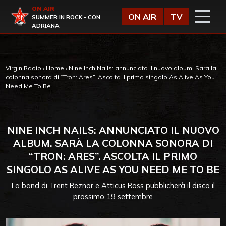
Vai al contenuto
ON AIR
Virgin Radio
ON AIR
TV
SUMMER IN ROCK - CON
ADRIANA
Virgin Radio
›
Home
›
Nine Inch Nails: annunciato il nuovo album. Sarà la
colonna sonora di “Tron: Ares”. Ascolta il primo singolo As Alive As You
Need Me To Be
NINE INCH NAILS: ANNUNCIATO IL NUOVO
ALBUM. SARÀ LA COLONNA SONORA DI
“TRON: ARES”. ASCOLTA IL PRIMO
SINGOLO AS ALIVE AS YOU NEED ME TO BE
La band di Trent Reznor e Atticus Ross pubblicherà il disco il
prossimo 19 settembre