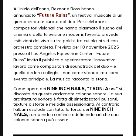
All’inizio dell’anno, Reznor e Ross hanno
annunciato
“
Future Ruins
”,
un festival musicale di un
giorno creato e curato dal duo. Per celebrare i
compositori visionari che hanno plasmato il suono del
cinema e della televisione moderni, l’evento prevede
esibizioni dal vivo su tre palchi, tra cui alcuni set con
orchestra completa. Previsto per l’8 novembre 2025
presso il Los Angeles Equestrian Center, “Future
Ruins” invita il pubblico a sperimentare l’innovativo
lavoro come compositori di soundtrack del duo – e
quello dei loro colleghi – non come sfondo, ma come
evento principale. La musica racconta la storia.
Come opera dei
NINE INCH NAILS, “TRON: Ares”
si
discosta da queste acclamate colonne sonore. La sua
architettura sonora è fatta di: sintetizzatori pulsanti,
texture distorte e melodie ossessionanti. Al contrario,
l’album esplode con tutta la forza dei
NINE INCH
NAILS,
rompendo i confini e ridefinendo ciò che una
colonna sonora può essere.