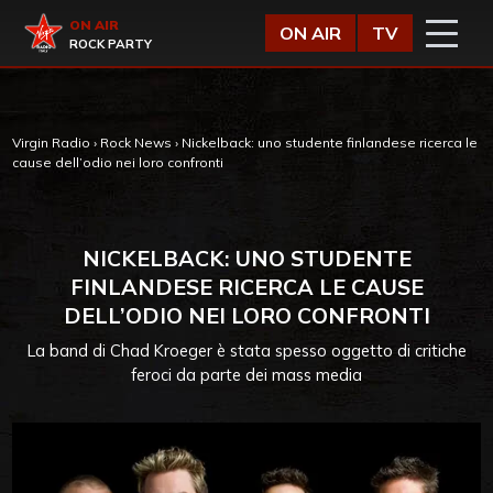
Vai al contenuto
Virgin Radio
ON AIR
ON AIR
TV
ROCK PARTY
Virgin Radio
›
Rock News
›
Nickelback: uno studente finlandese ricerca le
cause dell’odio nei loro confronti
NICKELBACK: UNO STUDENTE
FINLANDESE RICERCA LE CAUSE
DELL’ODIO NEI LORO CONFRONTI
La band di Chad Kroeger è stata spesso oggetto di critiche
feroci da parte dei mass media