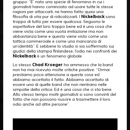
gruppo: “E’ nato una specie di fenomeno in cui i
giornalisti hanno cominciato ad usare tutte le stesse
ragioni per attaccarli, ne hanno fatto quasi una
filosofia di vita pur di ridicolizzarli. I
Nickelback
sono
troppo di tutto per essere qualcosa. Seguono le
aspettative del loro troppo bene ed è una cosa che
viene vista come una vuota imitazione ma non
abbastanza bene e questo viene visto come una
tattica commerciale e come una mancanza di
un’identità”. E sebbene lo studio si sia soffermato sui
giudizi della stampa finlandese, l’odio nei confronti dei
Nickelback
è un fenomeno globale.
Lo stesso
Chad Kroeger
ha ammesso che la band
non ha mai ricevuto molte critiche positive: “Ormai
prestiamo poca attenzione a queste cose ed
abbiamo accettato il fatto. Abbiamo accettato di
essere una di quelle band che non rientrano nelle
simpatie della critica. Ed è una cosa che ci sta bene.
Allo stesso tempo molti giornalisti si sono convinti del
fatto che non possono riuscire a trasmettere il loro
odio anche ad altre persone”.