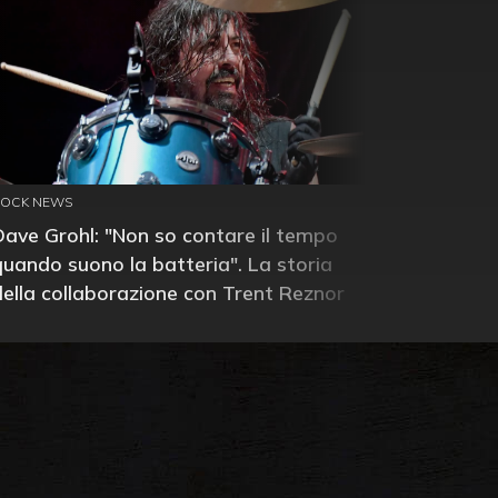
ROCK NEWS
Dave Grohl: "Non so contare il tempo
quando suono la batteria". La storia
della collaborazione con Trent Reznor