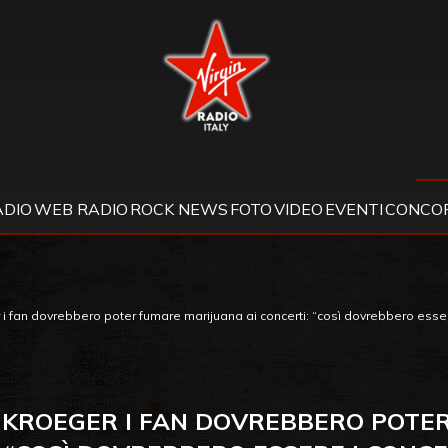
Virgin Radio
ADIO
WEB RADIO
ROCK NEWS
FOTO
VIDEO
EVENTI
CONCOR
i fan dovrebbero poter fumare marijuana ai concerti: “così dovrebbero essere
 KROEGER I FAN DOVREBBERO POTE