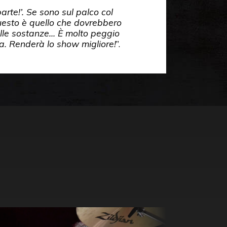
arte!’. Se sono sul palco col
questo è quello che dovrebbero
uelle sostanze… È molto peggio
a. Renderà lo show migliore!
”.