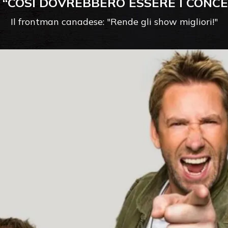
 “COSÌ DOVREBBERO ESSERE I CONCE
Il frontman canadese: "Rende gli show migliori!"