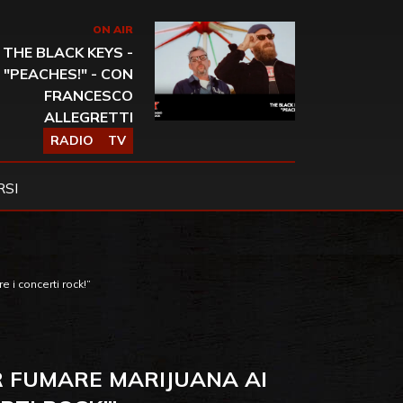
ON AIR
THE BLACK KEYS -
"PEACHES!" - CON
FRANCESCO
ALLEGRETTI
RADIO
TV
SI
 i concerti rock!”
R FUMARE MARIJUANA AI