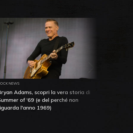
ROCK NEWS
ROCK NEW
Bryan Adams, scopri la vera storia di
Anthony 
Summer of ‘69 (e del perché non
mia amic
riguarda l'anno 1969)