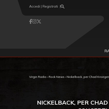
Vai al contenuto
Accedi | Registrati
R
Virgin Radio
›
Rock News
›
Nickelback, per Chad Kroeger 
NICKELBACK, PER CHAD