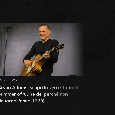
ROCK NEWS
ROCK NEW
Bryan Adams, scopri la vera storia di
Anthony 
Summer of ‘69 (e del perché non
mia amic
riguarda l'anno 1969)