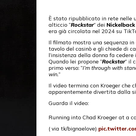
È stato ripubblicato in rete nelle
alticcio “
Rockstar
” dei
Nickelback
era già circolata nel 2024 su TikT
Il filmato mostra una sequenza in 
tavolo del casinò e gli chiede di c
l’insistenza della donna fa cedere
Quando lei propone “
Rockstar
” il
primo verso: “
I’m through with standi
win.
”
Il video termina con Kroeger che c
apparentemente divertita dalla si
Guarda il video:
Running into Chad Kroeger at a cas
( via tk/bignaelove)
pic.twitter.