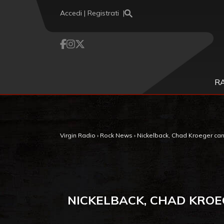
Vai al contenuto
Accedi | Registrati
R
Virgin Radio
›
Rock News
›
Nickelback, Chad Kroeger cant
NICKELBACK, CHAD KROE