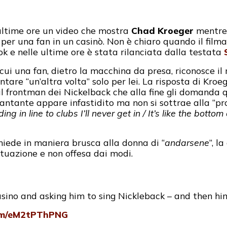
 ultime ore un video che mostra
Chad Kroeger
mentre 
per una fan in un casinò. Non è chiaro quando il filmat
ok e nelle ultime ore è stata rilanciata dalla testata
cui una fan, dietro la macchina da presa, riconosce i
antare “un’altra volta” solo per lei. La risposta di Kro
 il frontman dei Nickelback che alla fine gli domanda 
 cantante appare infastidito ma non si sottrae alla “p
ng in line to clubs I’ll never get in / It’s like the bott
hiede in maniera brusca alla donna di “
andarsene
“, l
tuazione e non offesa dai modi.
ino and asking him to sing Nickleback – and then him 
com/eM2tPThPNG