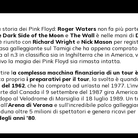
storia dei Pink Floyd:
Roger Waters
non fa più parte
 Dark Side of the Moon
e
The Wall
è nelle mani di
è riunito con
Richard Wright
e
Nick Mason
per regis
 casa galleggiante sul Tamigi che ha appena comprato 
l n.3 in classifica sia in Inghilterra che in America, 
ivo la magia dei Pink Floyd sia rimasta intatta.
ire l
a complessa macchina finanziaria di un tour è
ca propria
i preparativi per il tour
, la svolta è quan
 del 1962
, che ha comprato ad un’asta nel 1977. L’inv
te dal Canada il 9 settembre del 1987 gira America,
opo al Velodrome di Marsiglia il 18 luglio 1989. Un t
 all’
Arena di Verona
e sull’incredibile palco galleggi
aduna oltre 5 milioni di spettatori e genera ricavi per
egli anni ’80
.