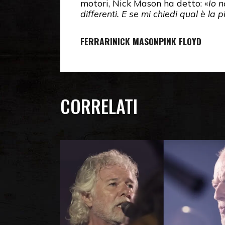
motori, Nick Mason ha detto: «
Io n
differenti. E se mi chiedi qual è la
FERRARI
NICK MASON
PINK FLOYD
CORRELATI