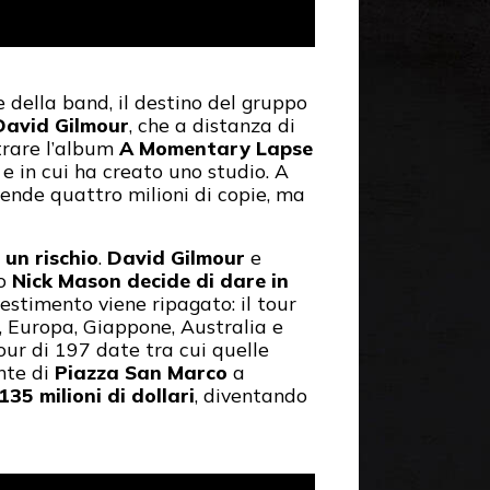
 della band, il destino del gruppo
David Gilmour
, che a distanza di
trare l’album
A Momentary Lapse
e in cui ha creato uno studio. A
vende quattro milioni di copie, ma
 un rischio
.
David Gilmour
e
do
Nick Mason decide di dare in
estimento viene ripagato: il tour
 Europa, Giappone, Australia e
our di 197 date tra cui quelle
ante di
Piazza San Marco
a
135 milioni di dollari
, diventando