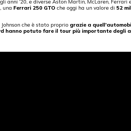
i anni ’20, e diverse Aston Martin, McLaren, Ferrari 
o, una
Ferrari 250 GTO
che oggi ha un valore di
52 mil
 Johnson che è stato proprio
grazie a quell’automobi
yd hanno potuto fare il tour più importante degli a