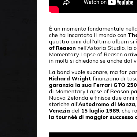
È un momento fondamentale nella 
che ha incantato il mondo con
The
quattro anni dall’ultimo album si 
of Reason
nell’Astoria Studio, la
Momentary Lapse of Reason arriva a
in molti si chiedono se anche dal v
La band vuole suonare, ma far part
Richard Wright
finanziano di tas
garanzia la sua Ferrari GTO 250
di Momentary Lapse of Reason par
Nuova Zelanda e finisce due anni d
storiche all’
Autodromo di Monza
,
Venezia
del
15 luglio 1989
, che r
la tournèè di maggior successo d