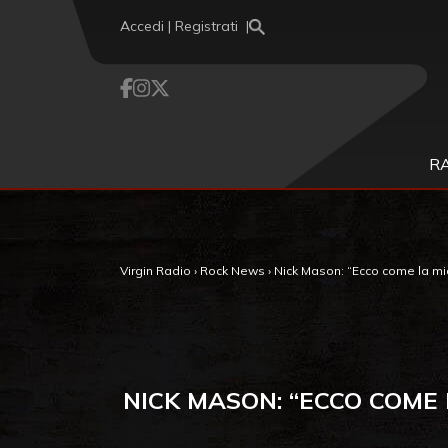
Vai al contenuto
Accedi | Registrati
R
Virgin Radio
›
Rock News
›
Nick Mason: “Ecco come la mia F
NICK MASON: “ECCO COME 