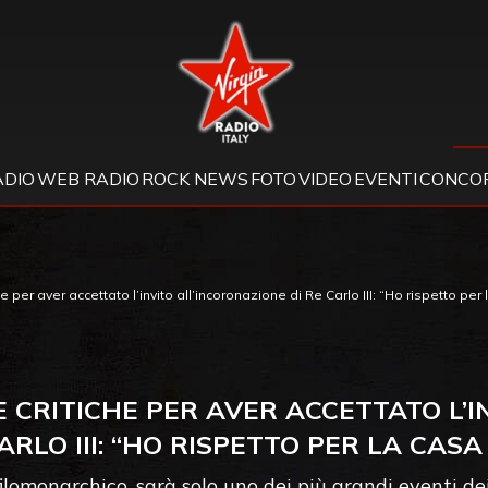
Virgin Radio
ADIO
WEB RADIO
ROCK NEWS
FOTO
VIDEO
EVENTI
CONCOR
e per aver accettato l’invito all’incoronazione di Re Carlo III: “Ho rispetto pe
E CRITICHE PER AVER ACCETTATO L’I
CARLO III: “HO RISPETTO PER LA CASA
ilomonarchico, sarà solo uno dei più grandi eventi de