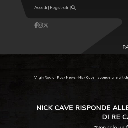
Vai al contenuto
Accedi | Registrati
R
Virgin Radio
›
Rock News
›
Nick Cave risponde alle critich
NICK CAVE RISPONDE ALL
DI RE 
"Non solo un f