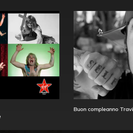
Buon compleanno Travi
e