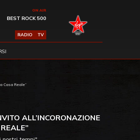
ON AIR
BEST ROCK 500
RADIO
TV
SI
r la Casa Reale”
NVITO ALL’INCORONAZIONE
 REALE”
i nostri tempi"