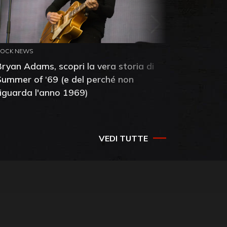
ROCK NEWS
ROCK NEW
Bryan Adams, scopri la vera storia di
Anthony 
Summer of ‘69 (e del perché non
mia amic
riguarda l'anno 1969)
VEDI TUTTE