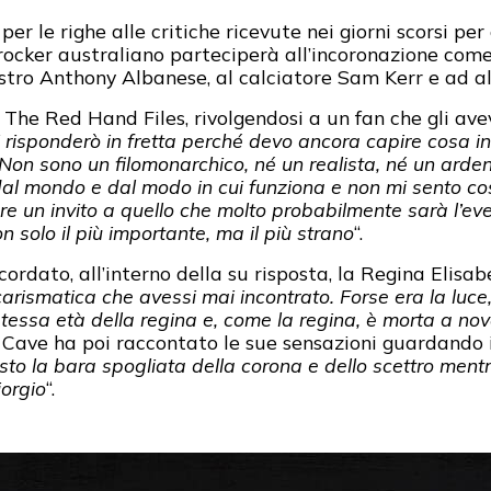
er le righe alle critiche ricevute nei giorni scorsi per
l rocker australiano parteciperà all’incoronazione co
stro Anthony Albanese, al calciatore Sam Kerr e ad al
og The Red Hand Files, rivolgendosi a un fan che gli 
i risponderò in fretta perché devo ancora capire cosa i
Non sono un filomonarchico, né un realista, né un arde
dal mondo e dal modo in cui funziona e non mi sento cos
e un invito a quello che molto probabilmente sarà l’eve
 solo il più importante, ma il più strano
“.
ordato, all’interno della su risposta, la Regina Elisabet
carismatica che avessi mai incontrato. Forse era la luce
essa età della regina e, come la regina, è morta a nova
k Cave ha poi raccontato le sue sensazioni guardando i
to la bara spogliata della corona e dello scettro mentre
orgio
“.