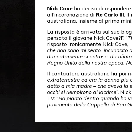
Nick Cave
ha deciso di rispondere p
all’incoronazione di
Re Carlo III
. I
australiana, insieme al primo mini
La risposta è arrivata sul suo bl
pensato il giovane Nick Cave?!”. “
T
risposto ironicamente Nick Cave, “
che non sono mi sento incuriosito 
dannatamente scontroso, da rifiutar
Regno Unito della nostra epoca. Non
Il cantautore australiano ha poi ric
extraterrestre ed era la donna più 
detto a mia madre – che aveva la st
occhi si riempirono di lacrime
“. Nic
TV: “
Ho pianto dentro quando ho vis
pavimento della Cappella di San Gi