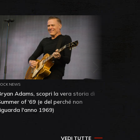
ROCK NEWS
ROCK NEW
Bryan Adams, scopri la vera storia di
Anthony 
Summer of ‘69 (e del perché non
mia amic
riguarda l'anno 1969)
VEDI TUTTE