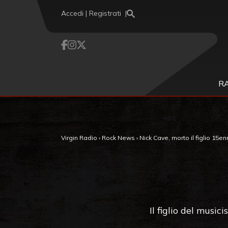
Vai al contenuto
Accedi | Registrati
R
Virgin Radio
›
Rock News
›
Nick Cave, morto il figlio 15e
Il figlio del musi