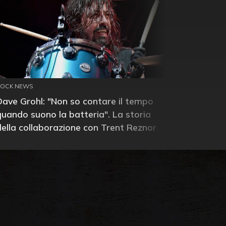
ROCK NEWS
Dave Grohl: "Non so contare il tempo
quando suono la batteria". La storia
della collaborazione con Trent Reznor