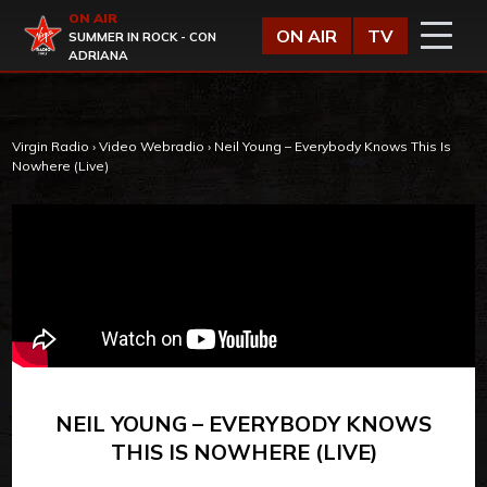
Vai al contenuto
ON AIR
Virgin Radio
ON AIR
TV
SUMMER IN ROCK - CON
ADRIANA
Virgin Radio
›
Video Webradio
›
Neil Young – Everybody Knows This Is
Nowhere (Live)
NEIL YOUNG – EVERYBODY KNOWS
THIS IS NOWHERE (LIVE)