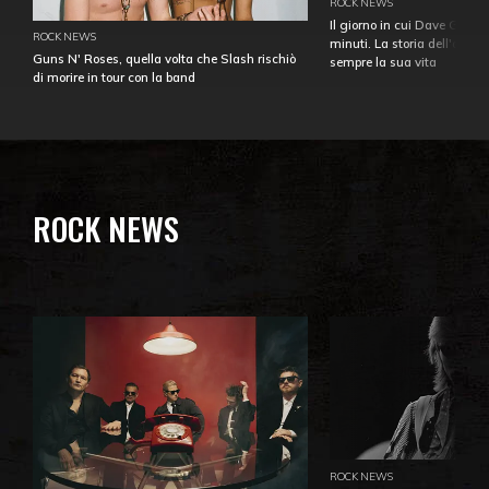
ROCK NEWS
Il giorno in cui Dave Gahan
ROCK NEWS
minuti. La storia dell'over
Guns N' Roses, quella volta che Slash rischiò
sempre la sua vita
di morire in tour con la band
ROCK NEWS
ROCK NEWS