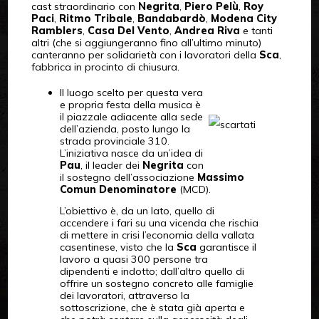
cast straordinario con
Negrita
,
Piero Pelù
,
Roy
Paci
,
Ritmo Tribale
,
Bandabardò
,
Modena City
Ramblers
,
Casa Del Vento
,
Andrea Riva
e tanti
altri (che si aggiungeranno fino all’ultimo minuto)
canteranno per solidarietà con i lavoratori della
Sca
,
fabbrica in procinto di chiusura.
Il luogo scelto per questa vera
e propria festa della musica è
il piazzale adiacente alla sede
dell’azienda, posto lungo la
strada provinciale 310.
L’iniziativa nasce da un’idea di
Pau
, il leader dei
Negrita
con
il sostegno dell’associazione
Massimo
Comun Denominatore
(MCD).
L’obiettivo è, da un lato, quello di
accendere i fari su una vicenda che rischia
di mettere in crisi l’economia della vallata
casentinese, visto che la
Sca
garantisce il
lavoro a quasi 300 persone tra
dipendenti e indotto; dall’altro quello di
offrire un sostegno concreto alle famiglie
dei lavoratori, attraverso la
sottoscrizione, che è stata già aperta e