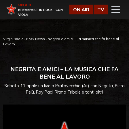
Vai al contenuto
ON AIR
Virgin Radio
ON AIR
TV
BREAKFAST IN ROCK - CON
VIOLA
Virgin Radio
›
Rock News
›
Negrita e amici – La musica che fa bene al
Lavoro
NEGRITA E AMICI – LA MUSICA CHE FA
BENE AL LAVORO
Sabato 11 aprile un live a Pratovecchio (Ar) con Negrita, Piero
Pelù, Roy Paci, Ritmo Tribale e tanti altri