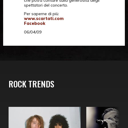
che potrà contare sulla generosità degli
spettatori del concerto.
Per saperne di più:
www.scartati.com
Facebook
06/04/09
ROCK TRENDS