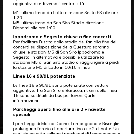
aggiuntivi diretti verso il centro città.
M1: ultimo treno da Lotto direzione Sesto FS alle ore
1:20
M5: ultimo treno da San Siro Stadio direzione
Bignami alle ore 1:00
Ippodromo e Segesta chiuse a fine concerti
Per facilitare l’uscita dallo stadio dei fan alla fine dei
concerti, su disposizione della Questura saranno
chiuse le stazioni M5 di San Siro Ippodromo e
Segesta. In alternativa è possibile utilizzare la
stazione M5 di San Siro Stadio o raggiungere a piedi
la stazione M1 di Lotto in 10/15 minuti.
Linee 16 e 90/91 potenziate
Le linee 16 e 90/91 sono potenziate con vetture
aggiuntive. Tra San Siro e Baracca, i tram della linea
16 sono sostituiti da bus per lavori. Qui le
informazioni.
Parcheggi aperti fino alle ore 2 + navette
speciali
I parcheggi di Molino Dorino, Lampugnano e Bisceglie
prolungano l’orario di apertura fino alle 2 di notte. Un
servizio navetta collega i parcheggi di Lampugnano e