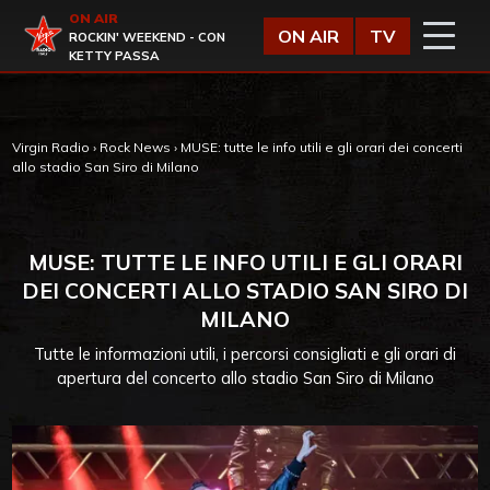
Vai al contenuto
ON AIR
Virgin Radio
ON AIR
TV
ROCKIN' WEEKEND - CON
KETTY PASSA
Virgin Radio
›
Rock News
›
MUSE: tutte le info utili e gli orari dei concerti
allo stadio San Siro di Milano
MUSE: TUTTE LE INFO UTILI E GLI ORARI
DEI CONCERTI ALLO STADIO SAN SIRO DI
MILANO
Tutte le informazioni utili, i percorsi consigliati e gli orari di
apertura del concerto allo stadio San Siro di Milano