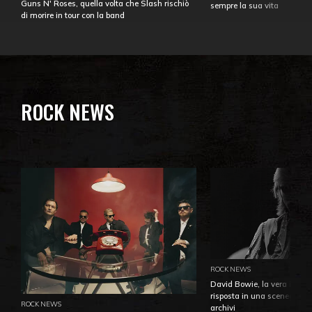
Guns N' Roses, quella volta che Slash rischiò
sempre la sua vita
di morire in tour con la band
ROCK NEWS
ROCK NEWS
David Bowie, la vera identi
risposta in una sceneggiatu
ROCK NEWS
archivi